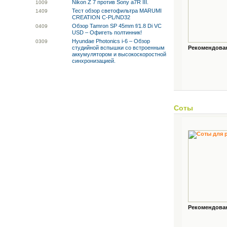
Nikon Z 7 против Sony a7R III.
10
09
Тест обзор светофильтра MARUMI
14
09
CREATION C-PL/ND32
Обзор Tamron SP 45mm f/1.8 Di VC
04
09
USD – Офигеть полтинник!
Hyundae Photonics i-6 – Обзор
03
09
студийной вспышки со встроенным
Рекомендованн
аккумулятором и высокоскоростной
синхронизацией.
Соты
Рекомендованн