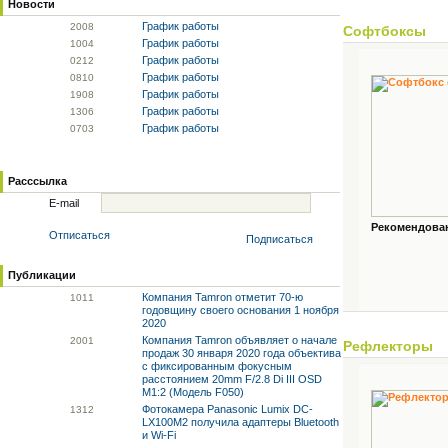
Новости
График работы
20
08
Софтбоксы
График работы
10
04
График работы
02
12
График работы
08
10
График работы
19
08
График работы
13
06
График работы
07
03
Расссылка
E-mail
Рекомендованн
Отписаться
Подписаться
Публикации
Компания Tamron отметит 70-ю
10
11
годовщину своего основания 1 ноября
2020
Компания Tamron объявляет о начале
20
01
Рефлекторы
продаж 30 января 2020 года объектива
с фиксированным фокусным
расстоянием 20mm F/2.8 Di III OSD
M1:2 (Модель F050)
Фотокамера Panasonic Lumix DC-
13
12
LX100M2 получила адаптеры Bluetooth
и Wi-Fi