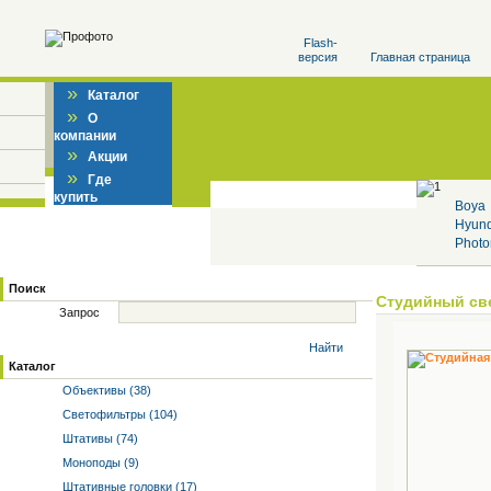
Flash-
версия
Главная страница
»
Каталог
»
О
компании
»
Акции
»
Где
купить
Boya
Hyun
Photo
Поиск
Студийный св
Запрос
Найти
Каталог
Объективы (38)
Светофильтры (104)
Штативы (74)
Моноподы (9)
Штативные головки (17)