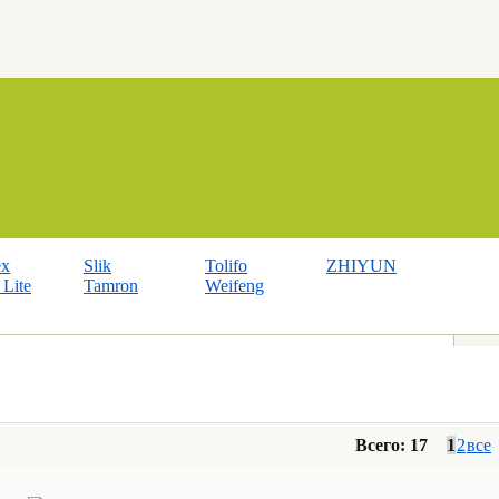
ex
Slik
Tolifo
ZHIYUN
Lite
Tamron
Weifeng
Всего: 17
1
2
все