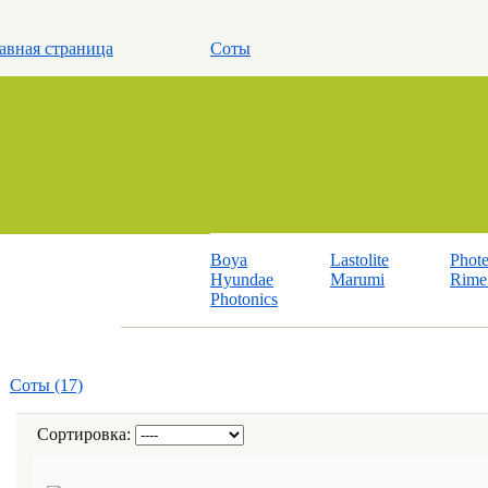
авная страница
Соты
Boya
Lastolite
Phot
Hyundae
Marumi
Rime 
Photonics
Соты (17)
Сортировка: