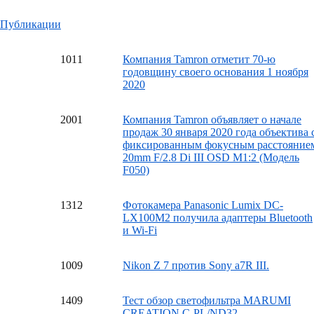
Публикации
10
11
Компания Tamron отметит 70-ю
годовщину своего основания 1 ноября
2020
20
01
Компания Tamron объявляет о начале
продаж 30 января 2020 года объектива 
фиксированным фокусным расстояние
20mm F/2.8 Di III OSD M1:2 (Модель
F050)
13
12
Фотокамера Panasonic Lumix DC-
LX100M2 получила адаптеры Bluetooth
и Wi-Fi
10
09
Nikon Z 7 против Sony a7R III.
14
09
Тест обзор светофильтра MARUMI
CREATION C-PL/ND32