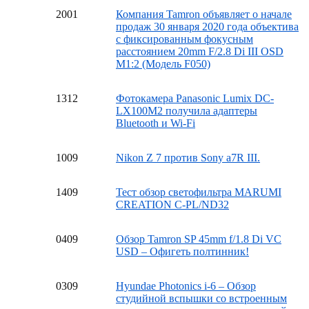
20
01
Компания Tamron объявляет о начале
продаж 30 января 2020 года объектива
с фиксированным фокусным
расстоянием 20mm F/2.8 Di III OSD
M1:2 (Модель F050)
13
12
Фотокамера Panasonic Lumix DC-
LX100M2 получила адаптеры
Bluetooth и Wi-Fi
10
09
Nikon Z 7 против Sony a7R III.
14
09
Тест обзор светофильтра MARUMI
CREATION C-PL/ND32
04
09
Обзор Tamron SP 45mm f/1.8 Di VC
USD – Офигеть полтинник!
03
09
Hyundae Photonics i-6 – Обзор
студийной вспышки со встроенным