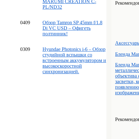
MARUMI CREATION C-
Рекомендова
PL/ND32
04
09
Обзор Tamron SP 45mm f/1.8
Di VC USD – Офигеть
полтинник!
Аксессуар
03
09
Hyundae Photonics i-6 – Обзор
Бленда Mar
студийной вспышки со
встроенным аккумулятором и
Бленда Ma
высокоскоростной
металличес
синхронизацией.
объектива 
засветки, 
появлению
изображени
Рекомендов