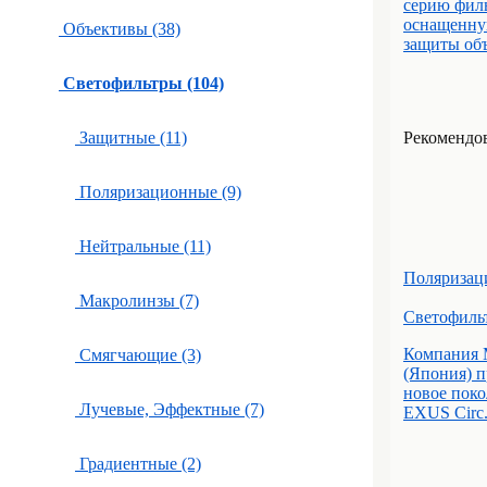
серию филь
оснащенну
Объективы (38)
защиты объ
Светофильтры (104)
Защитные (11)
Рекомендова
Поляризационные (9)
Нейтральные (11)
Поляризац
Макролинзы (7)
Светофильт
Компания M
Смягчающие (3)
(Япония) 
новое поко
Лучевые, Эффектные (7)
EXUS Circ.
Градиентные (2)