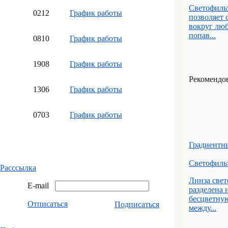
Светофильт
02
12
График работы
позволяет 
вокруг люб
попав...
08
10
График работы
19
08
График работы
Рекомендова
13
06
График работы
07
03
График работы
Градиентн
Светофиль
Расссылка
Линза све
E-mail
разделена 
бесцветную
Отписаться
Подписаться
между...