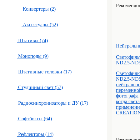
Рекомендова
Конвертеры (2)
Аксессуары (52)
Штативы (74)
Нейтральн
Моноподы (9)
Светофиль
ND2.5-ND
Штативные головки (17)
Светофиль
ND2.5-ND5
нейтрально
Студийный свет (57)
переменно
фотографа 
когда свет
Радиосинхронизаторы и ДУ (17)
применени
CREATION 
Софтбоксы (64)
Рефлекторы (14)
Рекомендова