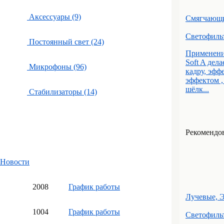
Аксессуары (9)
Смягчающ
Светофильт
Постоянный свет (24)
Применение
Soft A дел
Микрофоны (96)
кадру, эфф
эффектом ,
шёлк...
Стабилизаторы (14)
Рекомендова
Новости
20
08
График работы
Лучевые, 
10
04
График работы
Светофильт