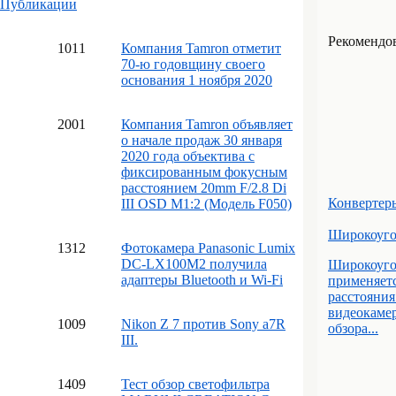
Публикации
Рекомендова
10
11
Компания Tamron отметит
70-ю годовщину своего
основания 1 ноября 2020
20
01
Компания Tamron объявляет
о начале продаж 30 января
2020 года объектива с
фиксированным фокусным
расстоянием 20mm F/2.8 Di
Конвертер
III OSD M1:2 (Модель F050)
Широкоуго
13
12
Фотокамера Panasonic Lumix
DC-LX100M2 получила
Широкоуго
адаптеры Bluetooth и Wi-Fi
применяет
расстояния
видеокамер
10
09
Nikon Z 7 против Sony a7R
обзора...
III.
14
09
Тест обзор светофильтра