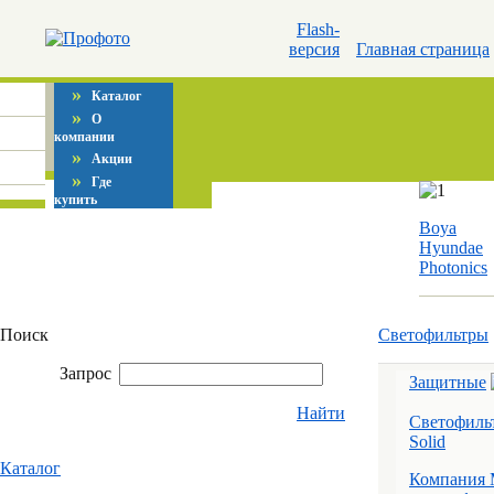
Flash-
версия
Главная страница
»
Каталог
»
О
компании
»
Акции
»
Где
купить
Boya
Hyundae
Photonics
Поиск
Светофильтры
Запрос
Защитные
Найти
Светофильт
Solid
Каталог
Компания 