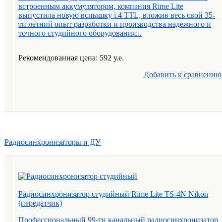
встроенным аккумулятором, компания Rime Lite
выпустила новую вспышку i.4 TTL, вложив весь свой 35-
ти летний опыт разработки и производства надежного и
точного студийного оборудования...
Рекомендованная цена: 592 у.е.
Добавить к cравнению
Радиосинхронизаторы и ДУ
Радиосинхронизатор студийный Rime Lite TS-4N Nikon
(передатчик)
Профессиональный 99-ти канальный радиосинхронизатор