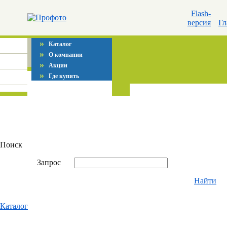
Flash-
версия
Гл
»
Каталог
»
О компании
»
Акции
»
Где купить
Поиск
Запрос
Найти
Каталог