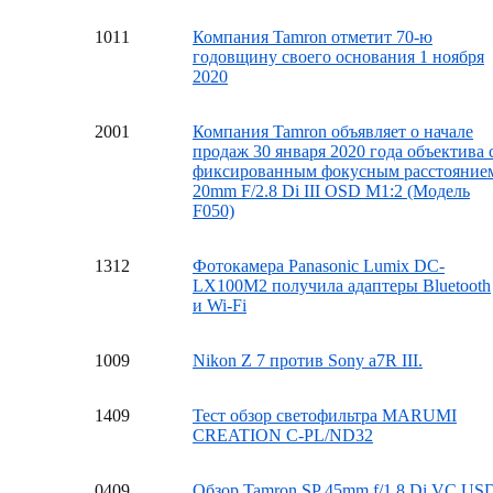
10
11
Компания Tamron отметит 70-ю
годовщину своего основания 1 ноября
2020
20
01
Компания Tamron объявляет о начале
продаж 30 января 2020 года объектива 
фиксированным фокусным расстояние
20mm F/2.8 Di III OSD M1:2 (Модель
F050)
13
12
Фотокамера Panasonic Lumix DC-
LX100M2 получила адаптеры Bluetooth
и Wi-Fi
10
09
Nikon Z 7 против Sony a7R III.
14
09
Тест обзор светофильтра MARUMI
CREATION C-PL/ND32
04
09
Обзор Tamron SP 45mm f/1.8 Di VC US