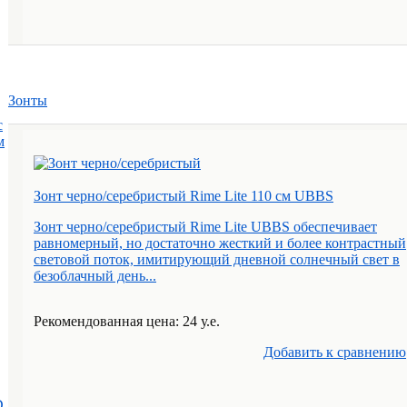
Зонты
с
м
Зонт черно/серебристый Rime Lite 110 см UBBS
Зонт черно/серебристый Rime Lite UBBS обеспечивает
равномерный, но достаточно жесткий и более контрастный
световой поток, имитирующий дневной солнечный свет в
безоблачный день...
Рекомендованная цена: 24 у.е.
Добавить к cравнению
D