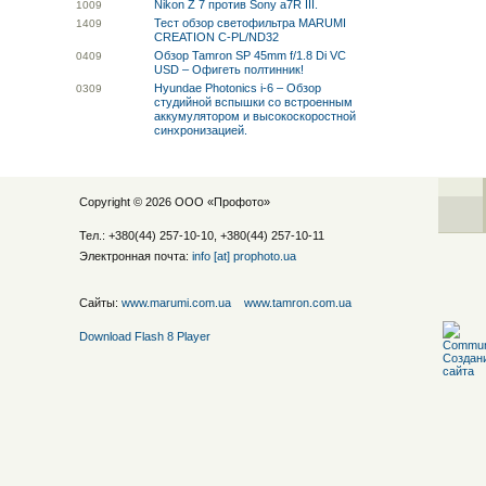
Nikon Z 7 против Sony a7R III.
10
09
Тест обзор светофильтра MARUMI
14
09
CREATION C-PL/ND32
Обзор Tamron SP 45mm f/1.8 Di VC
04
09
USD – Офигеть полтинник!
Hyundae Photonics i-6 – Обзор
03
09
студийной вспышки со встроенным
аккумулятором и высокоскоростной
синхронизацией.
Copyright © 2026 ООО «
Профото
»
Тел.: +380(44) 257-10-10, +380(44) 257-10-11
Электронная почта:
info [at] prophoto.ua
Сайты:
www.marumi.com.ua
www.tamron.com.ua
Download Flash 8 Player