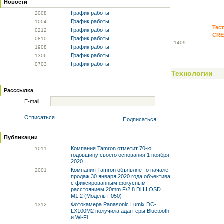
Новости
График работы
20
08
График работы
10
04
Тес
График работы
02
12
CRE
График работы
08
10
14
09
График работы
19
08
График работы
13
06
График работы
07
03
Технологии
Расссылка
E-mail
Отписаться
Подписаться
Публикации
Компания Tamron отметит 70-ю
10
11
годовщину своего основания 1 ноября
2020
Компания Tamron объявляет о начале
20
01
продаж 30 января 2020 года объектива
с фиксированным фокусным
расстоянием 20mm F/2.8 Di III OSD
M1:2 (Модель F050)
Фотокамера Panasonic Lumix DC-
13
12
LX100M2 получила адаптеры Bluetooth
и Wi-Fi