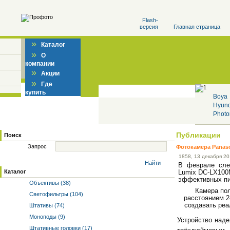
Flash-
версия
Главная страница
»
Каталог
»
О
компании
»
Акции
»
Где
купить
Boya
Hyun
Photo
Публикации
Поиск
Запрос
Фотокамера Panaso
18
58
, 13 декабря 2
Найти
В феврале сле
Каталог
Lumix DC-LX100
эффективных пи
Объективы (38)
Камера пол
Светофильтры (104)
расстоянием 2
создавать ре
Штативы (74)
Моноподы (9)
Устройство наде
Штативные головки (17)