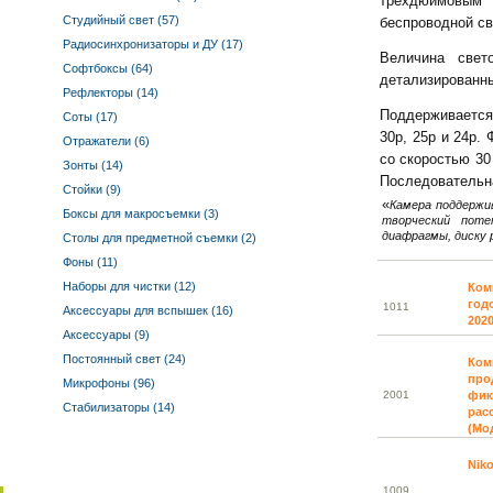
трёхдюймовым 
Студийный свет (57)
беспроводной свя
Радиосинхронизаторы и ДУ (17)
Величина свет
Софтбоксы (64)
детализированны
Рефлекторы (14)
Поддерживается
Соты (17)
30р, 25р и 24р.
Отражатели (6)
со скоростью 30
Зонты (14)
Последовательна
Стойки (9)
«
Камера поддержи
Боксы для макросъемки (3)
творческий поте
диафрагмы, диску 
Столы для предметной съемки (2)
Фоны (11)
Наборы для чистки (12)
Ком
год
10
11
Аксессуары для вспышек (16)
202
Аксессуары (9)
Постоянный свет (24)
Ком
про
Микрофоны (96)
20
01
фик
Стабилизаторы (14)
расс
(Мо
Niko
10
09