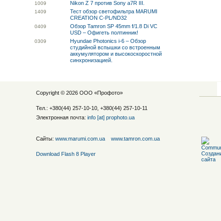
Nikon Z 7 против Sony a7R III.
10
09
Тест обзор светофильтра MARUMI
14
09
CREATION C-PL/ND32
Обзор Tamron SP 45mm f/1.8 Di VC
04
09
USD – Офигеть полтинник!
Hyundae Photonics i-6 – Обзор
03
09
студийной вспышки со встроенным
аккумулятором и высокоскоростной
синхронизацией.
Copyright © 2026 ООО «
Профото
»
Тел.: +380(44) 257-10-10, +380(44) 257-10-11
Электронная почта:
info [at] prophoto.ua
Сайты:
www.marumi.com.ua
www.tamron.com.ua
Download Flash 8 Player