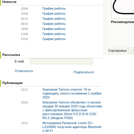
Новости
График работы
20
08
График работы
10
04
График работы
02
12
Рекомендованн
График работы
08
10
График работы
19
08
График работы
13
06
График работы
07
03
Сортировка:
Расссылка
E-mail
Отписаться
Подписаться
Публикации
Компания Tamron отметит 70-ю
10
11
годовщину своего основания 1 ноября
2020
Компания Tamron объявляет о начале
20
01
продаж 30 января 2020 года объектива
с фиксированным фокусным
расстоянием 20mm F/2.8 Di III OSD
M1:2 (Модель F050)
Фотокамера Panasonic Lumix DC-
13
12
LX100M2 получила адаптеры Bluetooth
и Wi-Fi