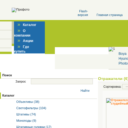
Flash-
версия
Главная страница
»
Каталог
»
О
компании
»
Акции
»
Где
купить
Boya
Hyun
Photo
Поиск
Отражатели (6
Запрос
Сортировка:
Найти
Каталог
Объективы (38)
Светофильтры (104)
Штативы (74)
Моноподы (9)
Штативные головки (17)