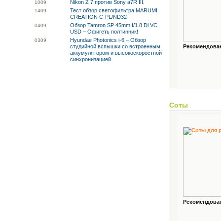
Nikon Z 7 против Sony a7R III.
10
09
Тест обзор светофильтра MARUMI
14
09
CREATION C-PL/ND32
Обзор Tamron SP 45mm f/1.8 Di VC
04
09
USD – Офигеть полтинник!
Hyundae Photonics i-6 – Обзор
03
09
студийной вспышки со встроенным
Рекомендованн
аккумулятором и высокоскоростной
синхронизацией.
Соты
Рекомендованн