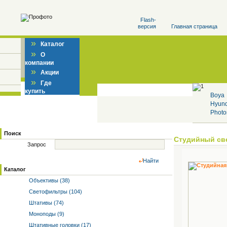
Flash-
версия
Главная страница
»
Каталог
»
О
компании
»
Акции
»
Где
купить
Boya
Hyun
Photo
Поиск
Студийный св
Запрос
Найти
Каталог
Объективы (38)
Светофильтры (104)
Штативы (74)
Моноподы (9)
Штативные головки (17)