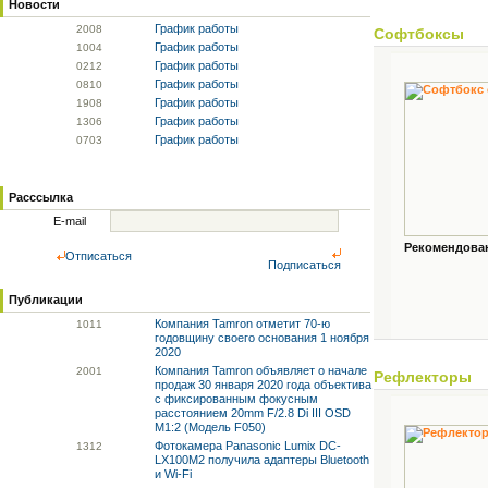
Новости
График работы
20
08
Софтбоксы
График работы
10
04
График работы
02
12
График работы
08
10
График работы
19
08
График работы
13
06
График работы
07
03
Расссылка
E-mail
Рекомендованн
Отписаться
Подписаться
Публикации
Компания Tamron отметит 70-ю
10
11
годовщину своего основания 1 ноября
2020
Компания Tamron объявляет о начале
20
01
Рефлекторы
продаж 30 января 2020 года объектива
с фиксированным фокусным
расстоянием 20mm F/2.8 Di III OSD
M1:2 (Модель F050)
Фотокамера Panasonic Lumix DC-
13
12
LX100M2 получила адаптеры Bluetooth
и Wi-Fi