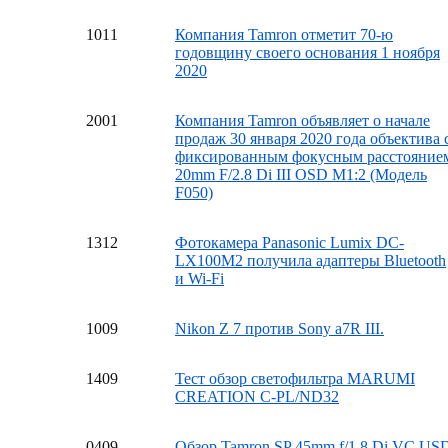
10
11
Компания Tamron отметит 70-ю
годовщину своего основания 1 ноября
2020
20
01
Компания Tamron объявляет о начале
продаж 30 января 2020 года объектива 
фиксированным фокусным расстояние
20mm F/2.8 Di III OSD M1:2 (Модель
F050)
13
12
Фотокамера Panasonic Lumix DC-
LX100M2 получила адаптеры Bluetooth
и Wi-Fi
10
09
Nikon Z 7 против Sony a7R III.
14
09
Тест обзор светофильтра MARUMI
CREATION C-PL/ND32
04
09
Обзор Tamron SP 45mm f/1.8 Di VC US