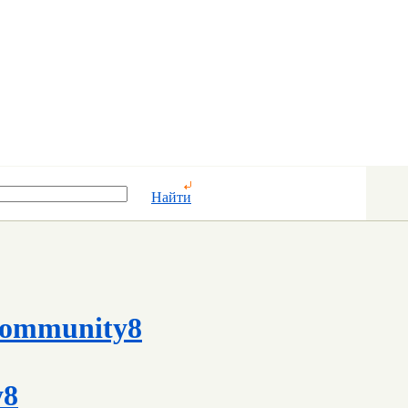
Найти
ommunity8
y8