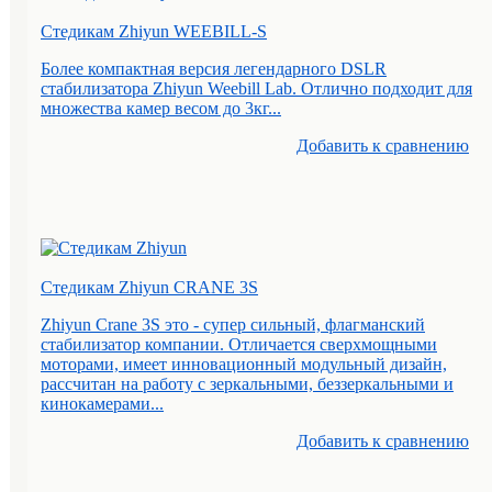
Стедикам Zhiyun WEEBILL-S
Более компактная версия легендарного DSLR
стабилизатора Zhiyun Weebill Lab. Отлично подходит для
множества камер весом до 3кг...
Добавить к cравнению
Стедикам Zhiyun CRANE 3S
Zhiyun Crane 3S это - супер сильный, флагманский
стабилизатор компании. Отличается сверхмощными
моторами, имеет инновационный модульный дизайн,
рассчитан на работу с зеркальными, беззеркальными и
кинокамерами...
Добавить к cравнению