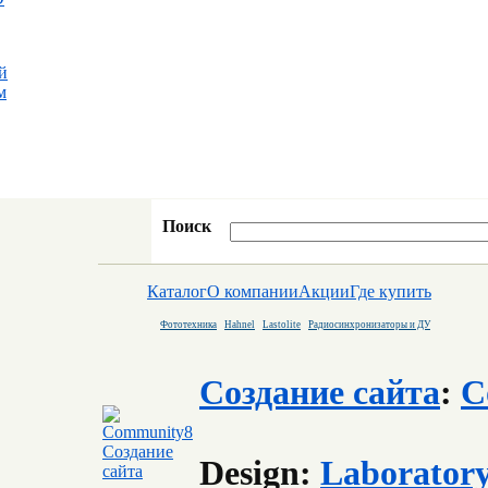
й
м
Поиск
Каталог
О компании
Акции
Где купить
Фототехника
Hahnel
Lastolite
Радиосинхронизаторы и ДУ
Создание сайта
:
C
Design:
Laborator