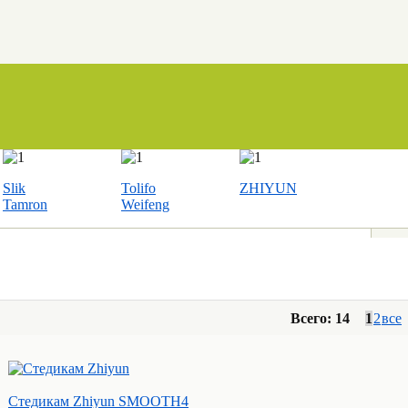
Slik
Tolifo
ZHIYUN
Tamron
Weifeng
Всего: 14
1
2
все
Стедикам Zhiyun SMOOTH4