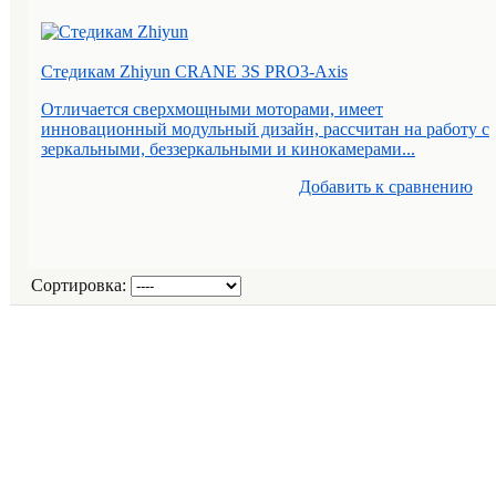
Стедикам Zhiyun CRANE 3S PRO3-Axis
Отличается сверхмощными моторами, имеет
инновационный модульный дизайн, рассчитан на работу с
зеркальными, беззеркальными и кинокамерами...
Добавить к cравнению
Сортировка: