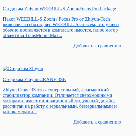
Стедикам Zhiyun WEEBILL-S Zoom/Focus Pro Package
Пакет WEEBILL-S Zoom / Focus Pro от Zhiyun-Tech
включает в себя подвес WEEBILL-S со всем, что у него
обычно поставляется в комплекте имеется, плюс мотор
объектива TransMount Max...
Добавить к cравнению
Стедикам Zhiyun CRANE 3SE
Zhiyun Crane 3S это - супер сильный, флагманский
стабилизатор компании. Отличается сверхмощными
моторами, имеет инновационный модульный дизайн,
рассчитан на работу с зеркальными, беззеркальными и
кинокамерами...
Добавить к cравнению