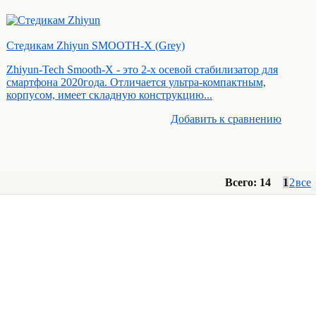
Стедикам Zhiyun SMOOTH-X (Grey)
Zhiyun-Tech Smooth-X - это 2-х осевой стабилизатор для
смартфона 2020года. Отличается ультра-компактным,
корпусом, имеет складную конструкцию...
Добавить к cравнению
Всего: 14
1
2
все