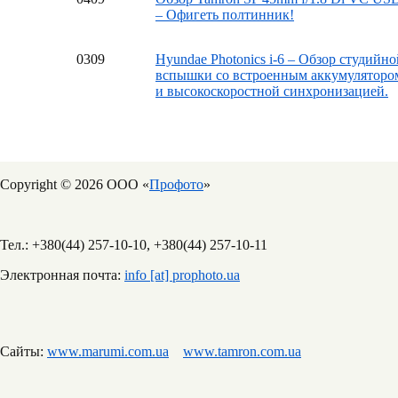
– Офигеть полтинник!
03
09
Hyundae Photonics i-6 – Обзор студийно
вспышки со встроенным аккумуляторо
и высокоскоростной синхронизацией.
Copyright © 2026 ООО «
Профото
»
Тел.: +380(44) 257-10-10, +380(44) 257-10-11
Электронная почта:
info [at] prophoto.ua
Сайты:
www.marumi.com.ua
www.tamron.com.ua