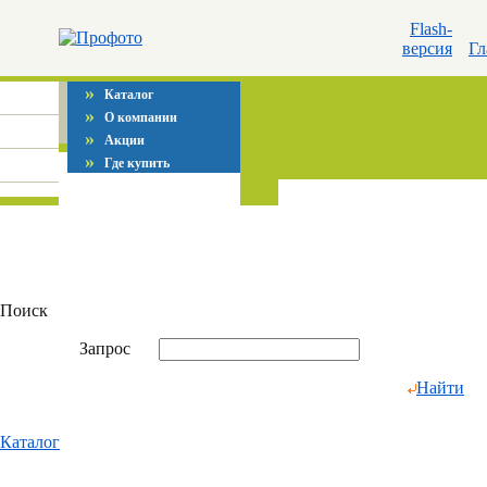
Flash-
версия
Гл
»
Каталог
»
О компании
»
Акции
»
Где купить
Поиск
Запрос
Найти
Каталог