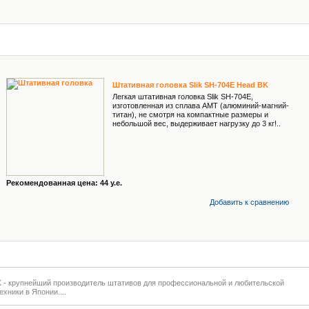
Штативная головка Slik SH-704E Head BK
Легкая штативная головка Slik SH-704Е,
изготовленная из сплава АМТ (алюминий-магний-
титан), не смотря на компактные размеры и
небольшой вес, выдерживает нагрузку до 3 кг!..
Рекомендованная цена: 44 у.е.
Добавить к cравнению
K - крупнейший производитель штативов для профессиональной и любительской
ехники в Японии....