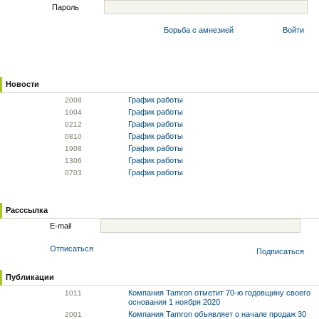
Пароль
Борьба с амнезией
Войти
Новости
График работы
20
08
График работы
10
04
График работы
02
12
График работы
08
10
График работы
19
08
График работы
13
06
График работы
07
03
Расссылка
E-mail
Отписаться
Подписаться
Публикации
Компания Tamron отметит 70-ю годовщину своего
10
11
основания 1 ноября 2020
Компания Tamron объявляет о начале продаж 30
20
01