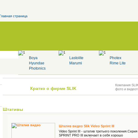
Главная страница
Boya
Lastolite
Photex
Hyundae
Marumi
Rime Lite
Photonics
Компания SLI
Кратко о фирме SLIK
фото и видеот
Штативы
Штатив видео Slik Video Sprint III
Video Sprint III - штатив третьего поколения.Серия
SPRINT PRO III включает в себя хорошо