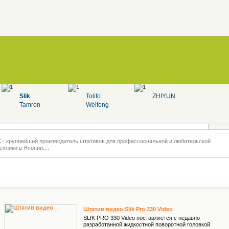
Slik
Tolifo
ZHIYUN
Tamron
Weifeng
K - крупнейший производитель штативов для профессиональной и любительской
ехники в Японии....
Штатив видео Slik Pro 330 Video
SLIK PRO 330 Video поставляется с недавно
разработанной жидкостной поворотной головкой