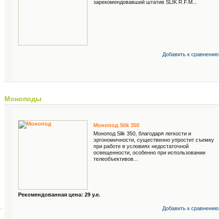
зарекомендовавший штатив SLIK R.F.M...
Добавить к cравнению
Моноподы
Монопод Slik 350
Монопод Slik 350, благодаря легкости и
эргономичности, существенно упростит съемку
при работе в условиях недостаточной
освещенности, особенно при использовании
телеобъективов...
Рекомендованная цена: 29 у.е.
Добавить к cравнению