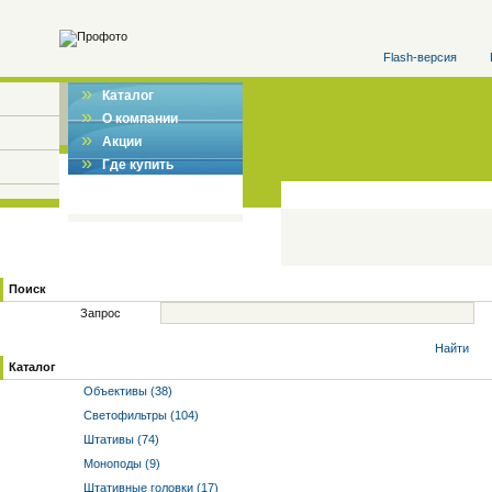
Flash-версия
»
Каталог
»
О компании
»
Акции
»
Где купить
Поиск
Запрос
Найти
Каталог
Объективы (38)
Светофильтры (104)
Штативы (74)
Моноподы (9)
Штативные головки (17)