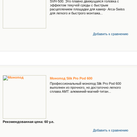
SVH-500. Это плавно движущаяся головка с
эффектом текучей среды с быстрым
расцеплением площадки для камер- Arca-Swiss
для легкого и быстрого монтажа...
Добавить к cравнению
Монопод Slik Pro Pod 600
Профессиональный монопод Slik Pro Pod 600
выполнен из прочного, но достаточно легкого
сплава AMT: алюминий-магний-титан...
Рекомендованная цена: 60 у.е.
Добавить к cравнению