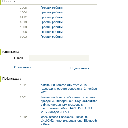
Новости
График работы
20
08
График работы
10
04
График работы
02
12
График работы
08
10
График работы
19
08
График работы
13
06
График работы
07
03
Расссылка
E-mail
Отписаться
Подписаться
Публикации
Компания Tamron отметит 70-ю
10
11
годовщину своего основания 1 ноября
2020
Компания Tamron объявляет о начале
20
01
продаж 30 января 2020 года объектива
с фиксированным фокусным
расстоянием 20mm F/2.8 Di III OSD
M1:2 (Модель F050)
Фотокамера Panasonic Lumix DC-
13
12
LX100M2 получила адаптеры Bluetooth
и Wi-Fi