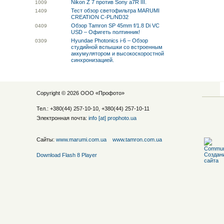
Nikon Z 7 против Sony a7R III.
10
09
Тест обзор светофильтра MARUMI
14
09
CREATION C-PL/ND32
Обзор Tamron SP 45mm f/1.8 Di VC
04
09
USD – Офигеть полтинник!
Hyundae Photonics i-6 – Обзор
03
09
студийной вспышки со встроенным
аккумулятором и высокоскоростной
синхронизацией.
Copyright © 2026 ООО «
Профото
»
Тел.: +380(44) 257-10-10, +380(44) 257-10-11
Электронная почта:
info [at] prophoto.ua
Сайты:
www.marumi.com.ua
www.tamron.com.ua
Download Flash 8 Player