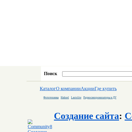
Поиск
Каталог
О компании
Акции
Где купить
Фототехника
Hahnel
Lastolite
Радиосинхронизаторы и ДУ
Создание сайта
:
C