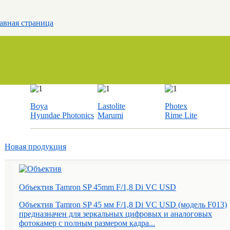
авная страница
Boya
Lastolite
Photex
Hyundae Photonics
Marumi
Rime Lite
Новая продукция
Объектив Tamron SP 45mm F/1,8 Di VC USD
Объектив Tamron SP 45 мм F/1,8 Di VC USD (модель F013)
предназначен для зеркальных цифровых и аналоговых
фотокамер с полным размером кадра...