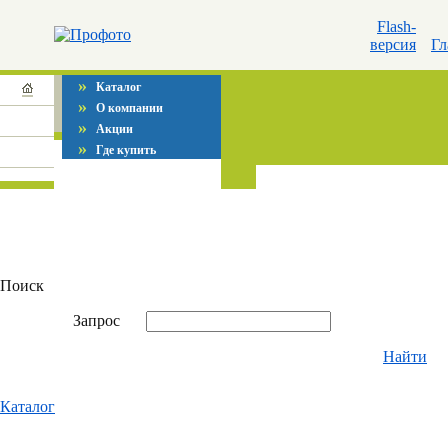
Flash-
версия
Гл
»
Каталог
»
О компании
»
Акции
»
Где купить
Поиск
Запрос
Найти
Каталог