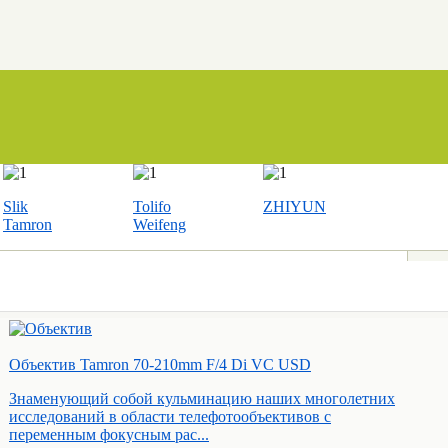
Slik
Tolifo
ZHIYUN
Tamron
Weifeng
Объектив Tamron 70-210mm F/4 Di VC USD
Знаменующий собой кульминацию наших многолетних
исследований в области телефотообъективов с
переменным фокусным рас...