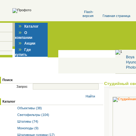
Flash-
версия
Главная страница
»
Каталог
»
О
компании
»
Акции
»
Где
купить
Boya
Hyun
Photo
Поиск
Студийный св
Запрос
Найти
Каталог
Объективы (38)
Светофильтры (104)
Штативы (74)
Моноподы (9)
Штативные головки (17)