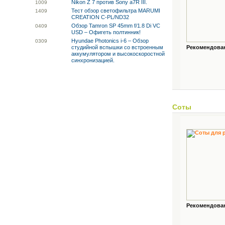
Nikon Z 7 против Sony a7R III.
10
09
Тест обзор светофильтра MARUMI
14
09
CREATION C-PL/ND32
Обзор Tamron SP 45mm f/1.8 Di VC
04
09
USD – Офигеть полтинник!
Hyundae Photonics i-6 – Обзор
03
09
студийной вспышки со встроенным
Рекомендованн
аккумулятором и высокоскоростной
синхронизацией.
Соты
Рекомендованн