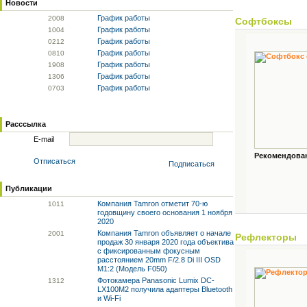
Новости
График работы
20
08
Софтбоксы
График работы
10
04
График работы
02
12
График работы
08
10
График работы
19
08
График работы
13
06
График работы
07
03
Расссылка
E-mail
Рекомендованн
Отписаться
Подписаться
Публикации
Компания Tamron отметит 70-ю
10
11
годовщину своего основания 1 ноября
2020
Компания Tamron объявляет о начале
20
01
Рефлекторы
продаж 30 января 2020 года объектива
с фиксированным фокусным
расстоянием 20mm F/2.8 Di III OSD
M1:2 (Модель F050)
Фотокамера Panasonic Lumix DC-
13
12
LX100M2 получила адаптеры Bluetooth
и Wi-Fi