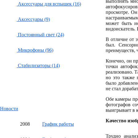
выполнять мно
Аксессуары для вспышек (16)
автофокусиро
просмотре. Он
настраиваемы
Аксессуары (9)
может быть ис
видоискатель. 
Постоянный свет (24)
В отличие от э
был. Сенсорн
Микрофоны (96)
преимуществ, ч
Конечно, он п
Стабилизаторы (14)
точки автофок
реализовано. 
но это также 
было добавлен
не стал дораба
Обе камеры пр
фотографов со
Новости
выигрывает в к
Качество изо
20
08
График работы
Трудно анализ