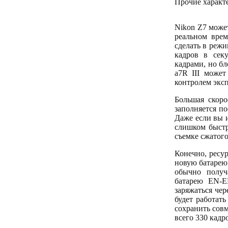
Прочие характ
Nikon Z7 может
реальном врем
сделать в режи
кадров в сек
кадрами, но б
a7R III может
контролем экс
Большая скоро
заполняется п
Даже если вы 
слишком быстр
съемке сжатого
Конечно, ресур
новую батарею 
обычно получ
батарею EN-E
заряжаться чер
будет работать
сохранить совм
всего 330 кадр