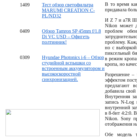
В то время ка
14
09
Тест обзор светофильтра
придавала боль
MARUMI CREATION C-
PL/ND32
И Z 7 и a7R II
Nikon может д
04
09
Обзор Tamron SP 45mm f/1.8
проблем обе
Di VC USD – Офигеть
затруднитель
полтинник!
проблему. Каж
но с выборкой
пиксельный би
03
09
Hyundae Photonics i-6 – Обзор
в режим кропа
студийной вспышки со
кропа, но каче
встроенным аккумулятором и
высокоскоростной
Разрешение – 
синхронизацией.
эффектом постр
предлагают в
добавила свой
Внутренняя за
запись N-Log 
внутренний зах
в 8-бит 4:2:0.
Nikon. Sony п
отображения н
Обе модель т