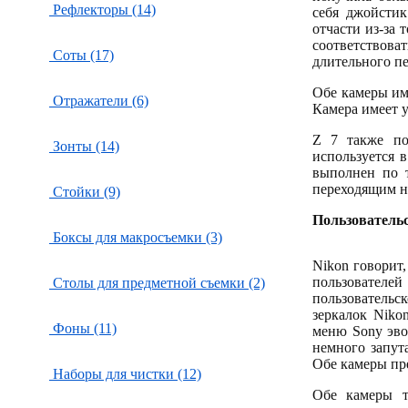
Рефлекторы (14)
себя джойстик
отчасти из-за 
соответствов
Соты (17)
длительного п
Обе камеры име
Отражатели (6)
Камера имеет у
Z 7 также по
Зонты (14)
используется 
выполнен по 
переходящим на
Стойки (9)
Пользователь
Боксы для макросъемки (3)
Nikon говорит
пользовател
Столы для предметной съемки (2)
пользовательс
зеркалок Niko
Фоны (11)
меню Sony эво
немного запут
Обе камеры пр
Наборы для чистки (12)
Обе камеры т