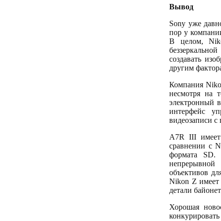
Вывод
Sony уже давн
пор у компании
В целом, Nik
беззеркальной
создавать изо
другим фактор
Компания Niko
несмотря на т
электронный в
интерфейс уп
видеозаписи с 
A7R III имее
сравнении с N
формата SD. 
непрерывной 
объективов дл
Nikon Z имеет
детали байонет
Хорошая новос
конкурировать 