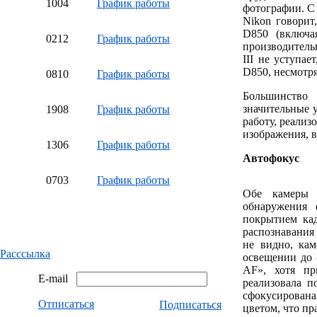
10
04
График работы
фотографии. С 
Nikon говорит
D850 (включа
02
12
График работы
производительн
III не уступае
D850, несмотря
08
10
График работы
Большинство 
значительные 
19
08
График работы
работу, реализ
изображения, в
13
06
График работы
Автофокус
07
03
График работы
Обе камеры 
обнаружения 
покрытием ка
распознавания
не видно, кам
Расссылка
освещении до 
AF», хотя пр
E-mail
реализовала п
сфокусирована
Отписаться
Подписаться
цветом, что пр