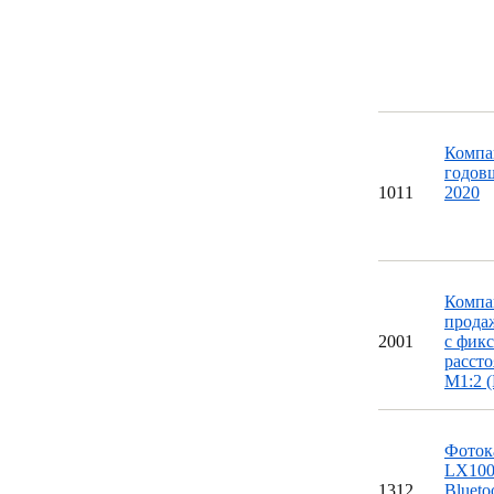
Компа
годов
10
11
2020
Компан
продаж
20
01
с фик
рассто
M1:2 
Фоток
LX100
13
12
Blueto