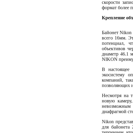
скорости запи
формат более 
Крепление объ
Байонет Nikon 
всего 16мм. Э
потенциал, ч
объективов че
диаметр 46.1 
NIKON преимущ
В настоящее 
экосистему о
компаний, так
позволяющих и
Несмотря на т
новую камеру,
невозможным
диафрагмой ст
Nikon предста
для байонета 
терпением, чт