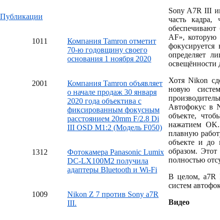
Sony A7R III 
Публикации
часть кадра,
обеспечивают 
AF», которую 
10
11
Компания Tamron отметит
фокусируется 
70-ю годовщину своего
определяет ли
основания 1 ноября 2020
освещённости 
Хотя Nikon сд
20
01
Компания Tamron объявляет
новую систем
о начале продаж 30 января
производител
2020 года объектива с
Автофокус в N
фиксированным фокусным
объекте, чтоб
расстоянием 20mm F/2.8 Di
нажатием OK.
III OSD M1:2 (Модель F050)
плавную работ
объекте и до 
образом. Этот
13
12
Фотокамера Panasonic Lumix
полностью отсу
DC-LX100M2 получила
адаптеры Bluetooth и Wi-Fi
В целом, a7R 
систем автофок
10
09
Nikon Z 7 против Sony a7R
Видео
III.