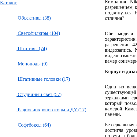
Компания Nik
Каталог
разрешением, к
подвинуться. 
Объективы (38)
отличия?
Светофильтры (104)
Обе модели 
характеристик.
разрешение 4
Штативы (74)
видеозапись. 
видеовозможно
камер соизмери
Моноподы (9)
Корпус и диза
Штативные головки (17)
Одна из веще
существующей
Студийный свет (57)
зеркалками ср
который позво
камерой. Каме
Радиосинхронизаторы и ДУ (17)
панели.
Беззеркальная
Софтбоксы (64)
достигла уров
получила боль