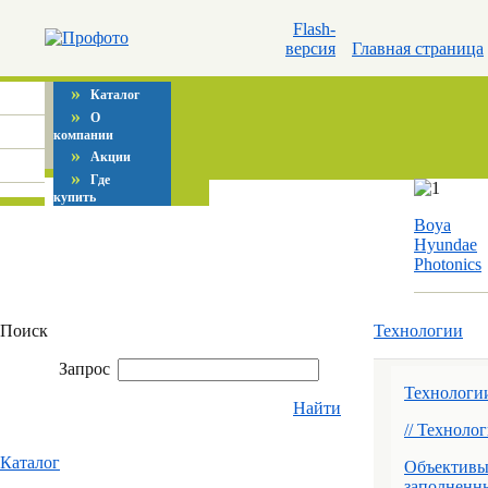
Flash-
версия
Главная страница
»
Каталог
»
О
компании
»
Акции
»
Где
купить
Boya
Hyundae
Photonics
Поиск
Технологии
Запрос
Технолог
Найти
// Техноло
Каталог
Объективы
заполненн