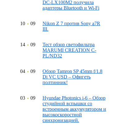
DC-LX100M2 получила
адаптеры Bluetooth и Wi-Fi
10
09
Nikon Z 7 против Sony a7R
III.
14
09
Тест обзор светофильтра
MARUMI CREATION C-
PL/ND32
04
09
Обзор Tamron SP 45mm f/1.8
Di VC USD – Офигеть
полтинник!
03
09
Hyundae Photonics i-6 – Обзор
студийной вспышки со
встроенным аккумулятором и
высокоскоростной
синхронизацией.