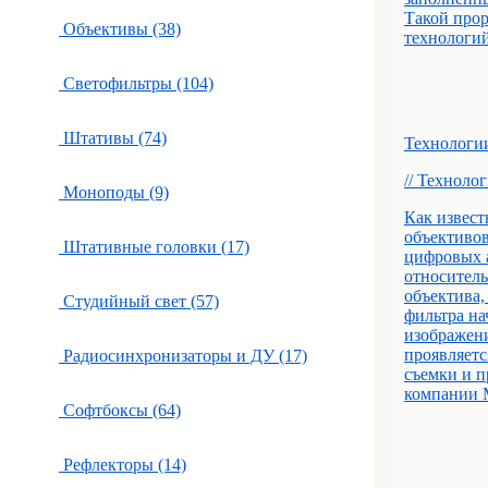
Такой про
Объективы (38)
технологий
Светофильтры (104)
Штативы (74)
Технолог
// Техноло
Моноподы (9)
Как извест
объективов
Штативные головки (17)
цифровых а
относител
объектива,
Студийный свет (57)
фильтра на
изображени
проявляетс
Радиосинхронизаторы и ДУ (17)
съемки и п
компании M
Софтбоксы (64)
Рефлекторы (14)