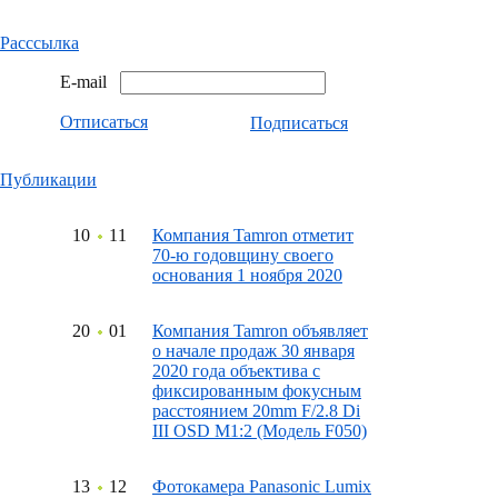
Расссылка
E-mail
Отписаться
Подписаться
Публикации
10
11
Компания Tamron отметит
70-ю годовщину своего
основания 1 ноября 2020
20
01
Компания Tamron объявляет
о начале продаж 30 января
2020 года объектива с
фиксированным фокусным
расстоянием 20mm F/2.8 Di
III OSD M1:2 (Модель F050)
13
12
Фотокамера Panasonic Lumix