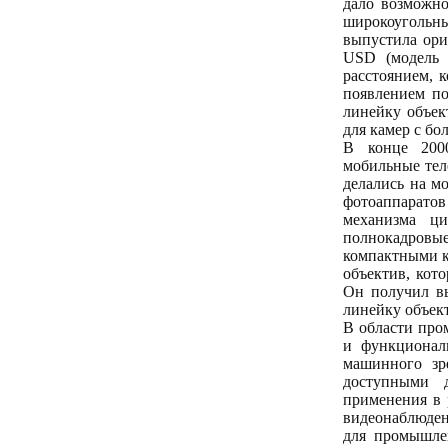
дало возможно
широкоугольн
выпустила ори
USD (модель 
расстоянием, 
появлением п
линейку объек
для камер с бо
В конце 2000
мобильные тел
делались на м
фотоаппаратов
механизма ци
полнокадровы
компактными ка
объектив, кот
Он получил вы
линейку объек
В области про
и функционал
машинного зр
доступными 
применения в 
видеонаблюден
для промышле