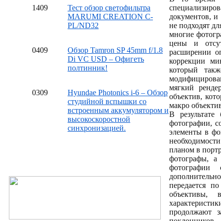
14
09
Тест обзор светофильтра
специализиро
MARUMI CREATION C-
документов, и 
PL/ND32
не подходят дл
многие фотогр
цены и отсут
04
09
Обзор Tamron SP 45mm f/1.8
расширении оп
Di VC USD – Офигеть
коррекции мин
полтинник!
который такж
модифицирова
мягкий ренде
03
09
Hyundae Photonics i-6 – Обзор
объектив, кот
студийной вспышки со
макро объектив
встроенным аккумулятором и
В результате
высокоскоростной
фотографии, с
синхронизацией.
элементы в фо
необходимости
планом в порт
фотографы, а
фотографии 
дополнительно
передается по
объективы, 
характеристик
продолжают з
поклонников.