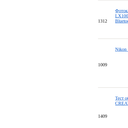
Фоток
LX100
13
12
Blueto
Nikon 
10
09
Тест 
CREA
14
09