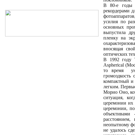
В 80-е годы 
рекордерами д
фотоаппаратов
усилия по ра
основных про
выпустила др
пленку на эк
охарактеризов
вносящая сво
оптических те
В 1992 году 
Aspherical (M
то время ун
громоздкость 
компактный и 
легким. Первы
Морио Оно, ко
ситуация, ко
церемонии их 
церемонии, по
объективами 
расстоянием,
неопытному фот
не удалось сд