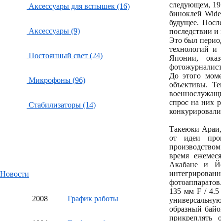
следующем, 19
Аксессуары для вспышек (16)
биноклей Wide
будущее. Посл
Аксессуары (9)
последствии и 
Это был перио
технологий и
Постоянный свет (24)
Японии, ока
фотожурналист
До этого мом
Микрофоны (96)
объективы. Т
военнослужащ
спрос на них р
Стабилизаторы (14)
конкурировали
Такеюки Араи,
от идеи прои
производством
время ежемес
Акабане и Й
интегрирован
Новости
фотоаппаратов
135 мм F / 4.
20
08
График работы
универсальну
образный байо
прикреплять 