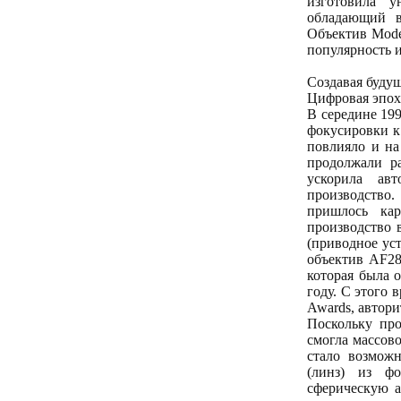
изготовила у
обладающий в
Объектив Mode
популярность 
Создавая будущ
Цифровая эпох
В середине 19
фокусировки к
повлияло и на
продолжали ра
ускорила ав
производство
пришлось кар
производство 
(приводное ус
объектив AF28
которая была 
году. С этого
Awards, автори
Поскольку пр
смогла массов
стало возмож
(линз) из фо
сферическую а