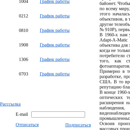
10
04
График работы
байонет. Чтобы
по всему миру
этого началас
02
12
График работы
объективов, в 
другие телеобъ
№ 910P), первы
08
10
График работы
В 1960-х нам 
Adapt-A-Mati
19
08
График работы
объектива для
когда не толь
потребители с
13
06
График работы
того, как с
фотоаппаратов,
Примерно в т
07
03
График работы
разработке, п
США. В то вр
репутацию благ
В конце 1960-
оптических т
расширения н
Расссылка
наблюдения,
видеонаблюден
E-mail
промышленных
Освоив произ
Отписаться
Подписаться
массовых прои