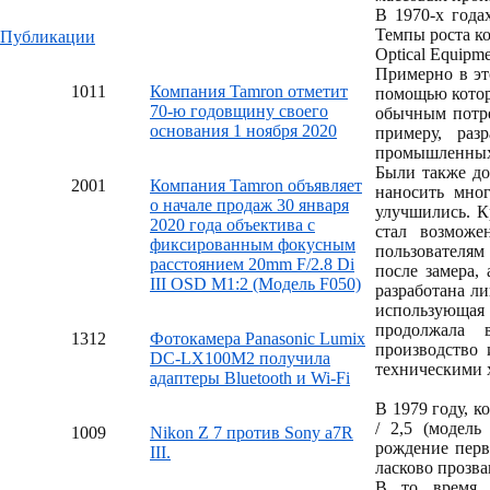
В 1970-х года
Темпы роста ко
Публикации
Optical Equipme
Примерно в эт
10
11
Компания Tamron отметит
помощью котор
70-ю годовщину своего
обычным потре
основания 1 ноября 2020
примеру, раз
промышленных 
Были также до
20
01
Компания Tamron объявляет
наносить мно
о начале продаж 30 января
улучшились. К
2020 года объектива с
стал возможе
фиксированным фокусным
пользователя
расстоянием 20mm F/2.8 Di
после замера,
III OSD M1:2 (Модель F050)
разработана л
использующа
продолжала 
13
12
Фотокамера Panasonic Lumix
производство 
DC-LX100M2 получила
техническими 
адаптеры Bluetooth и Wi-Fi
В 1979 году, 
/ 2,5 (модель
10
09
Nikon Z 7 против Sony a7R
рождение перв
III.
ласково прозв
В то время 