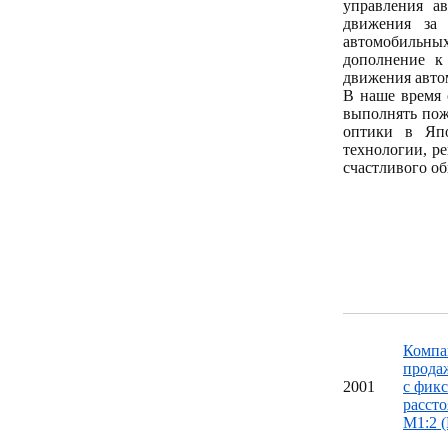
управления а
движения за 
автомобильны
дополнение к
движения авто
В наше время 
выполнять пож
оптики в Япо
технологии, р
счастливого об
Компан
продаж
20
01
с фик
рассто
M1:2 