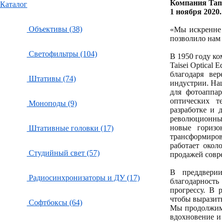
Компания Tam
Каталог
1 ноября 2020.
Объективы (38)
«Мы искренне 
позволило нам 
Светофильтры (104)
В 1950 году ко
Taisei Optical
благодаря ве
Штативы (74)
индустрии. На
для фотоаппа
оптических т
Моноподы (9)
разработке и 
революционных
новые гориз
Штативные головки (17)
трансформиров
работает окол
Студийный свет (57)
продажей совр
В преддвери
Радиосинхронизаторы и ДУ (17)
благодарность
прогрессу. В 
чтобы выразить
Софтбоксы (64)
Мы продолжим 
вдохновение и