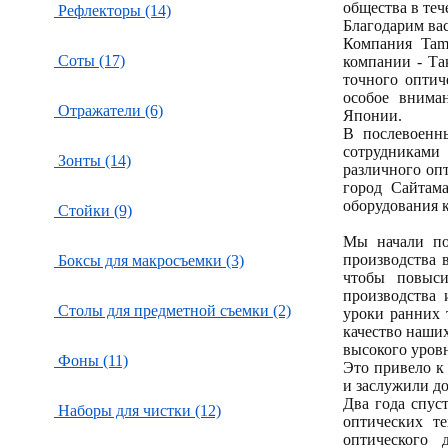
общества в те
Рефлекторы (14)
Благодарим ва
Компания Tam
Соты (17)
компании - Та
точного оптич
особое внима
Отражатели (6)
Японии.
В послевоенн
сотрудниками 
Зонты (14)
различного опт
город Сайтама
оборудования к
Стойки (9)
Мы начали по
производства 
Боксы для макросъемки (3)
чтобы повыси
производства 
Столы для предметной съемки (2)
уроки ранних 
качество наших
высокого уровн
Фоны (11)
Это привело к
и заслужили до
Два года спус
Наборы для чистки (12)
оптических т
оптического 