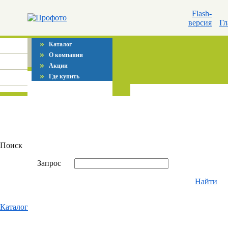
Flash-
версия
Гл
»
Каталог
»
О компании
»
Акции
»
Где купить
Поиск
Запрос
Найти
Каталог