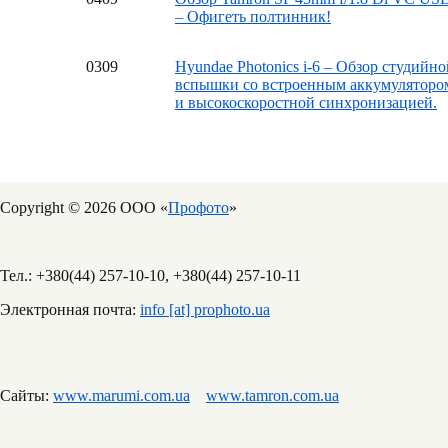
– Офигеть полтинник!
03
09
Hyundae Photonics i-6 – Обзор студийно
вспышки со встроенным аккумуляторо
и высокоскоростной синхронизацией.
Copyright © 2026 ООО «
Профото
»
Тел.: +380(44) 257-10-10, +380(44) 257-10-11
Электронная почта:
info [at] prophoto.ua
Сайты:
www.marumi.com.ua
www.tamron.com.ua