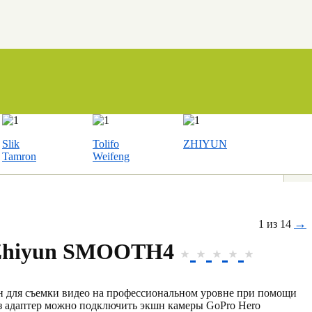
Slik
Tolifo
ZHIYUN
Tamron
Weifeng
→
1 из 14
Zhiyun SMOOTH4
н для съемки видео на профессиональном уровне при помощи
ез адаптер можно подключить экшн камеры GoPro Hero