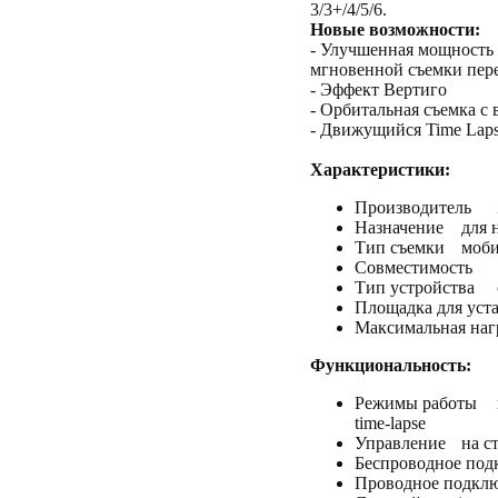
3/3+/4/5/6.
Новые возможности:
- Улучшенная мощность 
мгновенной съемки пер
- Эффект Вертиго
- Орбитальная съемка с
- Движущийся Time Lap
Характеристики:
Производитель
Назначение
для 
Тип съемки
моби
Совместимость
Тип устройства
Площадка для уст
Максимальная наг
Функциональность:
Режимы работы
time-lapse
Управление
на с
Беспроводное под
Проводное подкл