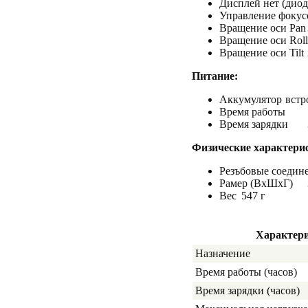
Дисплей
нет (дио
Управление фокус
Вращение оси Pan
Вращение оси Roll
Вращение оси Tilt
Питание:
Аккумулятор
вст
Время работы
Время зарядки
Физические характери
Резъбовые соедине
Рамер (ВхШхГ)
Вес
547 г
Характер
Назначение
Время работы (часов)
Время зарядки (часов)