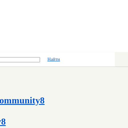
Найти
ommunity8
y8