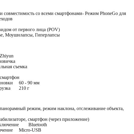
и совместимость со всеми смартфонами- Режим PhoneGo для
еходов
 видом от первого лица (POV)
se, Моушнлапсы, Гиперлапсы
Zhiyun
новичка
льная съемка
смартфон
ановки
60 - 90 мм
рузка
210 г
панорамный режим, режим наклона, отслеживание объекта,
табилизаторе, смартфон (через приложение)
ключение
Bluetooth
ючение
Micro-USB