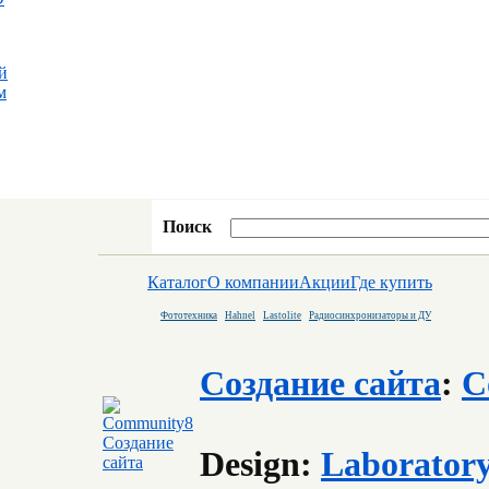
й
м
Поиск
Каталог
О компании
Акции
Где купить
Фототехника
Hahnel
Lastolite
Радиосинхронизаторы и ДУ
Создание сайта
:
C
Design:
Laborator