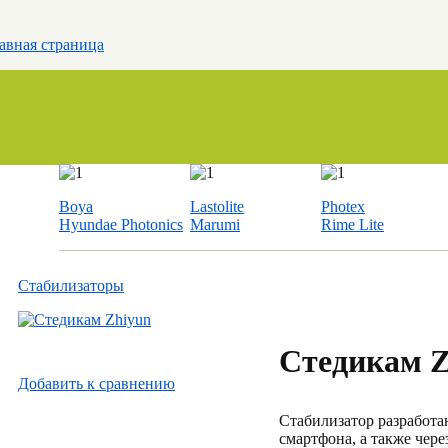
авная страница
Boya
Lastolite
Photex
Hyundae Photonics
Marumi
Rime Lite
Стабилизаторы
Стедикам 
Добавить к cравнению
Стабилизатор разработа
смартфона, а также чер