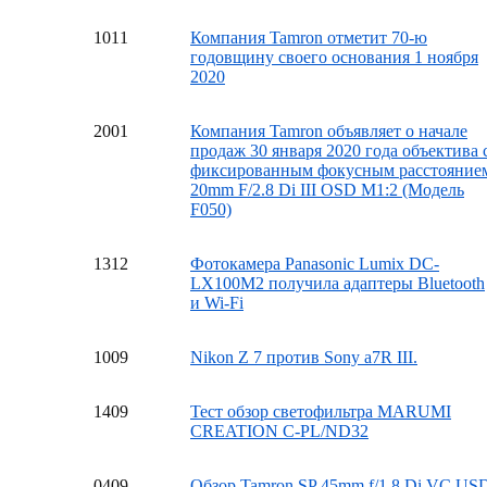
10
11
Компания Tamron отметит 70-ю
годовщину своего основания 1 ноября
2020
20
01
Компания Tamron объявляет о начале
продаж 30 января 2020 года объектива 
фиксированным фокусным расстояние
20mm F/2.8 Di III OSD M1:2 (Модель
F050)
13
12
Фотокамера Panasonic Lumix DC-
LX100M2 получила адаптеры Bluetooth
и Wi-Fi
10
09
Nikon Z 7 против Sony a7R III.
14
09
Тест обзор светофильтра MARUMI
CREATION C-PL/ND32
04
09
Обзор Tamron SP 45mm f/1.8 Di VC US