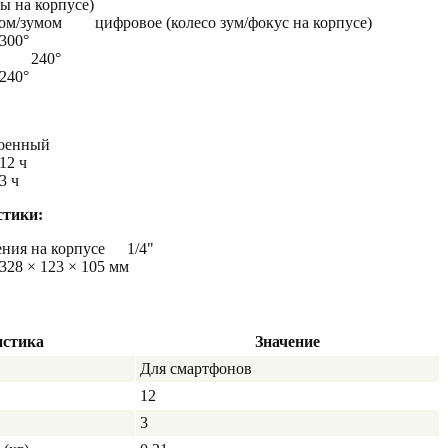
ды на корпусе)
ом/зумом
цифровое (колесо зум/фокус на корпусе)
300°
240°
240°
роенный
12 ч
3 ч
стики:
ния на корпусе
1/4"
328 × 123 × 105 мм
истика
Значение
Для смартфонов
12
3