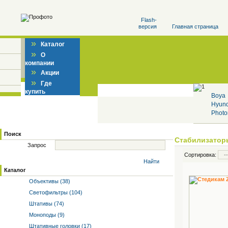
Flash-
версия
Главная страница
»
Каталог
»
О
компании
»
Акции
»
Где
купить
Boya
Hyun
Photo
Поиск
Стабилизаторы
Запрос
Сортировка:
Найти
Каталог
Объективы (38)
Светофильтры (104)
Штативы (74)
Моноподы (9)
Штативные головки (17)