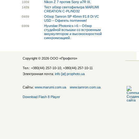
Nikon Z 7 против Sony a7R III.
10
09
Тест обзор светофильтра MARUMI
14
09
CREATION C-PL/ND32
Обзор Tamron SP 45mm f/1.8 Di VC
04
09
USD – Офигеть полтинник!
Hyundae Photonics i-6 – Обзор
03
09
студийной вспышки со встроенным
аккумулятором и высокоскоростной
синхронизацией.
Copyright © 2026 ООО «
Профото
»
Тел.: +380(44) 257-10-10, +380(44) 257-10-11
Электронная почта:
info [at] prophoto.ua
Сайты:
www.marumi.com.ua
www.tamron.com.ua
Download Flash 8 Player