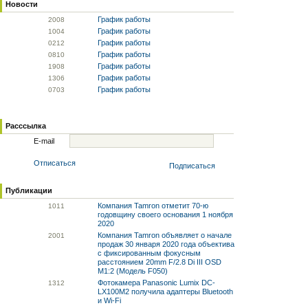
Новости
График работы
20
08
График работы
10
04
График работы
02
12
График работы
08
10
График работы
19
08
График работы
13
06
График работы
07
03
Расссылка
E-mail
Отписаться
Подписаться
Публикации
Компания Tamron отметит 70-ю
10
11
годовщину своего основания 1 ноября
2020
Компания Tamron объявляет о начале
20
01
продаж 30 января 2020 года объектива
с фиксированным фокусным
расстоянием 20mm F/2.8 Di III OSD
M1:2 (Модель F050)
Фотокамера Panasonic Lumix DC-
13
12
LX100M2 получила адаптеры Bluetooth
и Wi-Fi