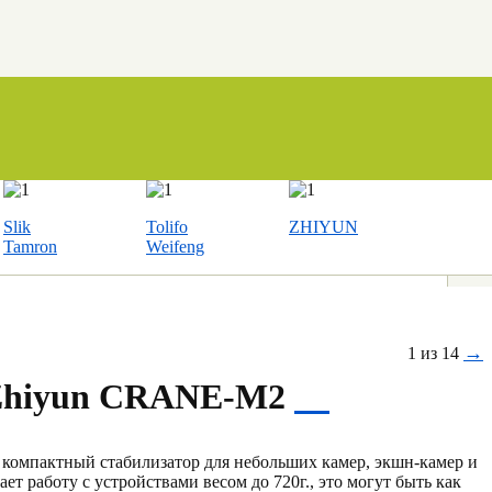
Slik
Tolifo
ZHIYUN
Tamron
Weifeng
→
1 из 14
Zhiyun CRANE-M2
компактный стабилизатор для небольших камер, экшн-камер и
т работу с устройствами весом до 720г., это могут быть как