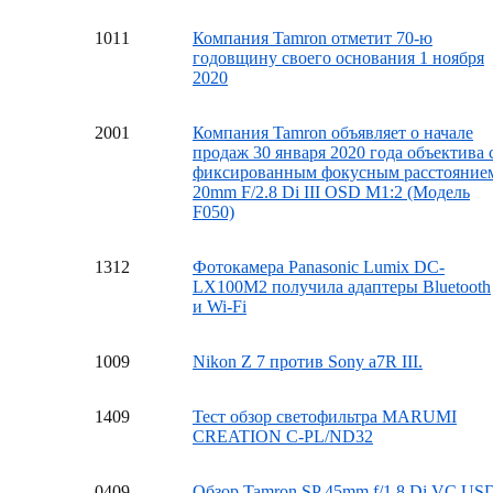
10
11
Компания Tamron отметит 70-ю
годовщину своего основания 1 ноября
2020
20
01
Компания Tamron объявляет о начале
продаж 30 января 2020 года объектива 
фиксированным фокусным расстояние
20mm F/2.8 Di III OSD M1:2 (Модель
F050)
13
12
Фотокамера Panasonic Lumix DC-
LX100M2 получила адаптеры Bluetooth
и Wi-Fi
10
09
Nikon Z 7 против Sony a7R III.
14
09
Тест обзор светофильтра MARUMI
CREATION C-PL/ND32
04
09
Обзор Tamron SP 45mm f/1.8 Di VC US