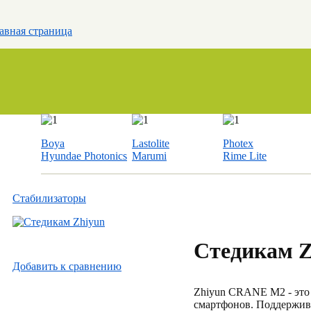
авная страница
Boya
Lastolite
Photex
Hyundae Photonics
Marumi
Rime Lite
Стабилизаторы
Стедикам 
Добавить к cравнению
Zhiyun CRANE M2 - это 
смартфонов. Поддерживае