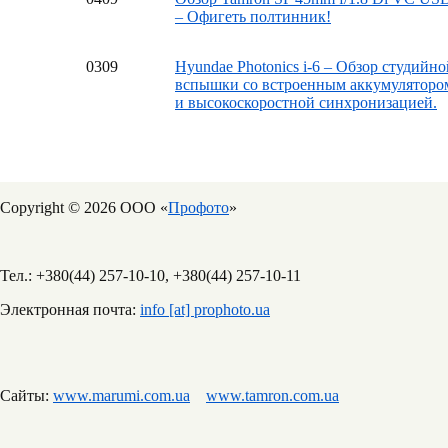
– Офигеть полтинник!
03
09
Hyundae Photonics i-6 – Обзор студийно
вспышки со встроенным аккумуляторо
и высокоскоростной синхронизацией.
Copyright © 2026 ООО «
Профото
»
Тел.: +380(44) 257-10-10, +380(44) 257-10-11
Электронная почта:
info [at] prophoto.ua
Сайты:
www.marumi.com.ua
www.tamron.com.ua