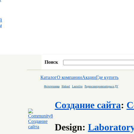
й
м
Поиск
Каталог
О компании
Акции
Где купить
Фототехника
Hahnel
Lastolite
Радиосинхронизаторы и ДУ
Создание сайта
:
C
Design:
Laborator