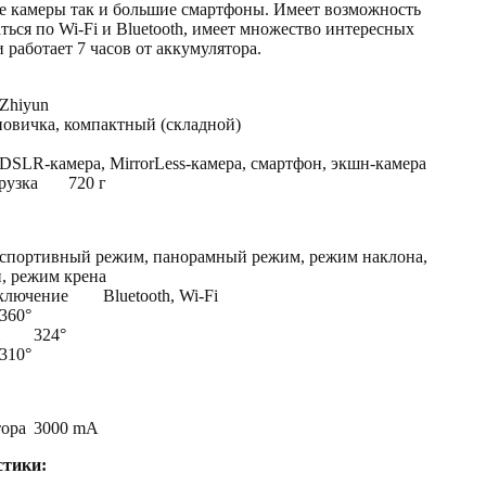
е камеры так и большие смартфоны. Имеет возможность
ься по Wi-Fi и Bluetooth, имеет множество интересных
 работает 7 часов от аккумулятора.
Zhiyun
новичка, компактный (складной)
DSLR-камера, MirrorLess-камера, смартфон, экшн-камера
рузка
720 г
спортивный режим, панорамный режим, режим наклона,
, режим крена
ключение
Bluetooth, Wi-Fi
360°
324°
310°
тора
3000 mA
стики: