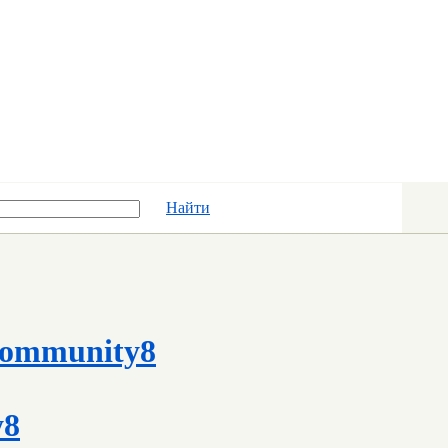
Найти
ommunity8
y8