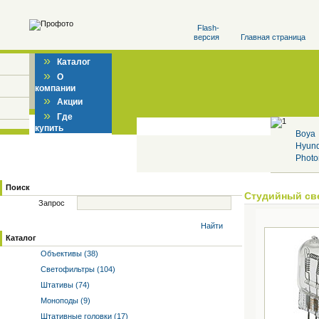
Flash-
версия
Главная страница
»
Каталог
»
О
компании
»
Акции
»
Где
купить
Boya
Hyun
Photo
Поиск
Студийный св
Запрос
Найти
Каталог
Объективы (38)
Светофильтры (104)
Штативы (74)
Моноподы (9)
Штативные головки (17)