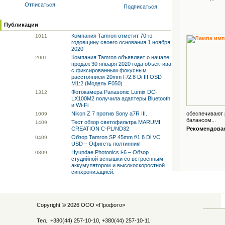
Отписаться
Подписаться
Публикации
Компания Tamron отметит 70-ю
10
11
годовщину своего основания 1 ноября
2020
Компания Tamron объявляет о начале
20
01
продаж 30 января 2020 года объектива
с фиксированным фокусным
расстоянием 20mm F/2.8 Di III OSD
M1:2 (Модель F050)
Фотокамера Panasonic Lumix DC-
13
12
LX100M2 получила адаптеры Bluetooth
и Wi-Fi
Nikon Z 7 против Sony a7R III.
обеспечивают 
10
09
балансом...
Тест обзор светофильтра MARUMI
14
09
CREATION C-PL/ND32
Рекомендованн
Обзор Tamron SP 45mm f/1.8 Di VC
04
09
USD – Офигеть полтинник!
Hyundae Photonics i-6 – Обзор
03
09
студийной вспышки со встроенным
аккумулятором и высокоскоростной
синхронизацией.
Copyright © 2026 ООО «
Профото
»
Тел.: +380(44) 257-10-10, +380(44) 257-10-11