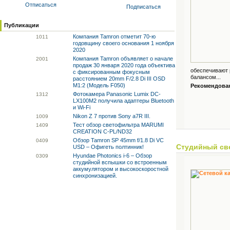
Отписаться
Подписаться
Публикации
Компания Tamron отметит 70-ю
10
11
годовщину своего основания 1 ноября
2020
Компания Tamron объявляет о начале
20
01
продаж 30 января 2020 года объектива
обеспечивают 
с фиксированным фокусным
балансом...
расстоянием 20mm F/2.8 Di III OSD
M1:2 (Модель F050)
Рекомендованн
Фотокамера Panasonic Lumix DC-
13
12
LX100M2 получила адаптеры Bluetooth
и Wi-Fi
Nikon Z 7 против Sony a7R III.
10
09
Тест обзор светофильтра MARUMI
14
09
CREATION C-PL/ND32
Обзор Tamron SP 45mm f/1.8 Di VC
04
09
Студийный св
USD – Офигеть полтинник!
Hyundae Photonics i-6 – Обзор
03
09
студийной вспышки со встроенным
аккумулятором и высокоскоростной
синхронизацией.