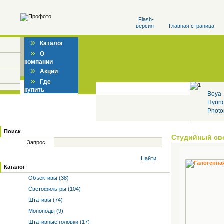
Flash-
версия
Главная страница
»
Каталог
»
О
компании
»
Акции
»
Где
купить
Boya
Hyun
Photo
Поиск
Студийный св
Запрос
Найти
Каталог
Объективы (38)
Светофильтры (104)
Штативы (74)
Моноподы (9)
Штативные головки (17)