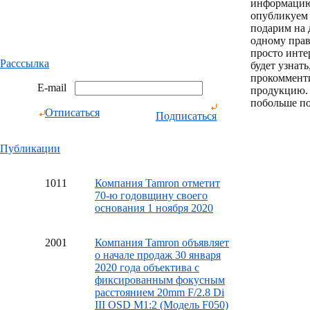
информацию
опубликуем 
подарим на 
одному пра
просто инте
Расссылка
будет узнат
прокоммент
E-mail
продукцию.
побольше по
Отписаться
Подписаться
Публикации
10
11
Компания Tamron отметит
70-ю годовщину своего
основания 1 ноября 2020
20
01
Компания Tamron объявляет
о начале продаж 30 января
2020 года объектива с
фиксированным фокусным
расстоянием 20mm F/2.8 Di
III OSD M1:2 (Модель F050)