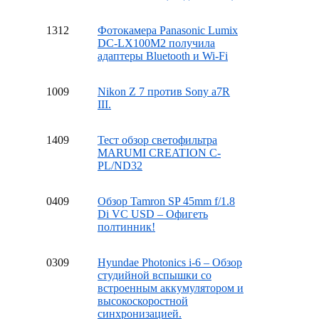
13
12
Фотокамера Panasonic Lumix
DC-LX100M2 получила
адаптеры Bluetooth и Wi-Fi
10
09
Nikon Z 7 против Sony a7R
III.
14
09
Тест обзор светофильтра
MARUMI CREATION C-
PL/ND32
04
09
Обзор Tamron SP 45mm f/1.8
Di VC USD – Офигеть
полтинник!
03
09
Hyundae Photonics i-6 – Обзор
студийной вспышки со
встроенным аккумулятором и
высокоскоростной
синхронизацией.