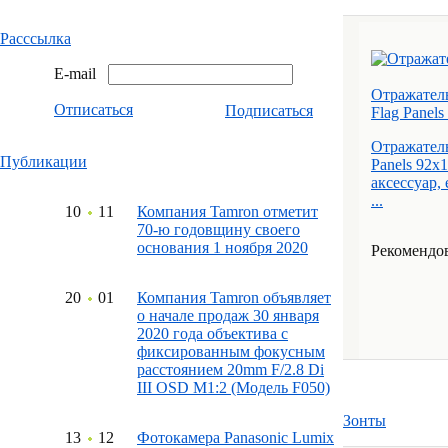
Расссылка
E-mail
Отражател
Отписаться
Подписаться
Flag Panel
Отражател
Публикации
Panels 92x
аксессуар,
...
10
11
Компания Tamron отметит
70-ю годовщину своего
основания 1 ноября 2020
Рекомендов
20
01
Компания Tamron объявляет
о начале продаж 30 января
2020 года объектива с
фиксированным фокусным
расстоянием 20mm F/2.8 Di
III OSD M1:2 (Модель F050)
Зонты
13
12
Фотокамера Panasonic Lumix