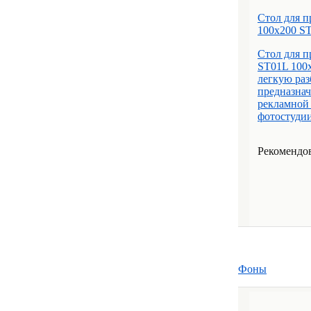
Стол для п
100x200 S
Стол для п
ST01L 100х
легкую ра
предназна
рекламной 
фотостудии,
Рекомендов
Фоны