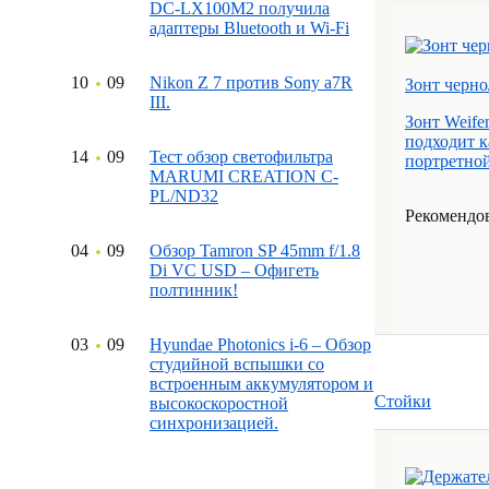
DC-LX100M2 получила
адаптеры Bluetooth и Wi-Fi
10
09
Nikon Z 7 против Sony a7R
Зонт черно
III.
Зонт Weife
подходит к
14
09
Тест обзор светофильтра
портретной
MARUMI CREATION C-
PL/ND32
Рекомендов
04
09
Обзор Tamron SP 45mm f/1.8
Di VC USD – Офигеть
полтинник!
03
09
Hyundae Photonics i-6 – Обзор
студийной вспышки со
встроенным аккумулятором и
Стойки
высокоскоростной
синхронизацией.