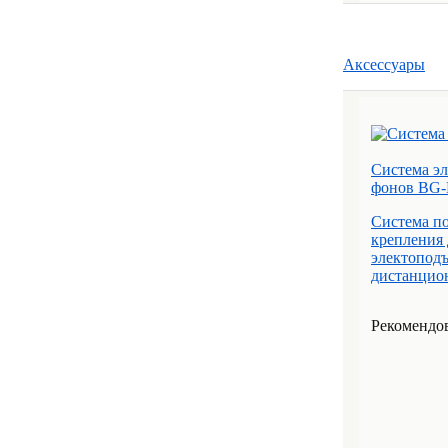
Аксессуары
Система эл
фонов BG-
Система по
крепления 
электопод
дистанцио
Рекомендов