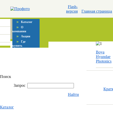
Flash-
версия
Главная страница
»
Каталог
»
О
компании
»
Акции
»
Где
купить
Boya
Hyundae
Photonics
Поиск
Запрос
Крат
Найти
Каталог