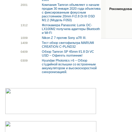
Компания Tamron объявляет о начале
20
01
продаж 30 января 2020 года объектива
Рекомендованн
с фиксированным фокусным
расстоянием 20mm F/2.8 Di III OSD
M1:2 (Модель F050)
Фотокамера Panasonic Lumix DC-
13
12
LX100M2 получила адаптеры Bluetooth
и Wi-Fi
Nikon Z 7 против Sony a7R III.
10
09
Тест обзор светофильтра MARUMI
14
09
CREATION C-PL/ND32
Обзор Tamron SP 45mm f/1.8 Di VC
04
09
USD – Офигеть полтинник!
Hyundae Photonics i-6 – Обзор
03
09
студийной вспышки со встроенным
аккумулятором и высокоскоростной
синхронизацией.