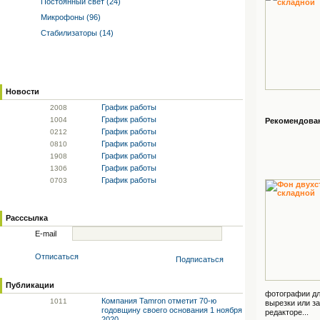
Постоянный свет (24)
Микрофоны (96)
Стабилизаторы (14)
Новости
График работы
20
08
График работы
10
04
Рекомендованн
График работы
02
12
График работы
08
10
График работы
19
08
График работы
13
06
График работы
07
03
Расссылка
E-mail
Отписаться
Подписаться
Публикации
фотографии дл
Компания Tamron отметит 70-ю
10
11
вырезки или з
годовщину своего основания 1 ноября
редакторе...
2020