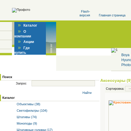
Flash-
версия
Главная страница
»
Каталог
»
О
компании
»
Акции
»
Где
купить
Boya
Hyun
Photo
Поиск
Аксессуары (9
Запрос
Сортировка:
Найти
Каталог
Объективы (38)
Светофильтры (104)
Штативы (74)
Моноподы (9)
Штативные головки (17)