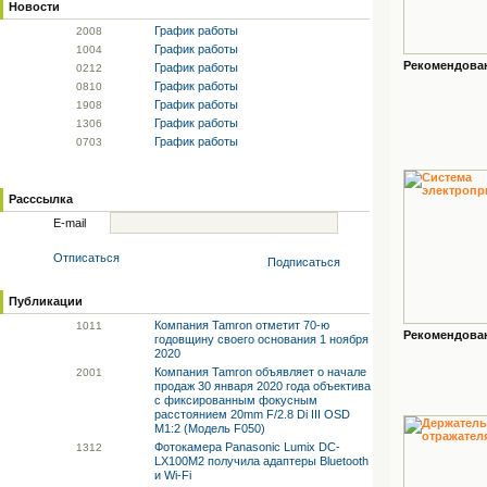
Новости
График работы
20
08
График работы
10
04
Рекомендованн
График работы
02
12
График работы
08
10
График работы
19
08
График работы
13
06
График работы
07
03
Расссылка
E-mail
Отписаться
Подписаться
Публикации
Компания Tamron отметит 70-ю
10
11
Рекомендованн
годовщину своего основания 1 ноября
2020
Компания Tamron объявляет о начале
20
01
продаж 30 января 2020 года объектива
с фиксированным фокусным
расстоянием 20mm F/2.8 Di III OSD
M1:2 (Модель F050)
Фотокамера Panasonic Lumix DC-
13
12
LX100M2 получила адаптеры Bluetooth
и Wi-Fi