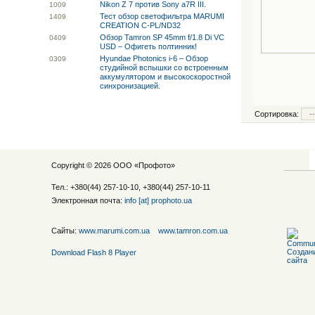
Nikon Z 7 против Sony a7R III.
10
09
Тест обзор светофильтра MARUMI
14
09
CREATION C-PL/ND32
Обзор Tamron SP 45mm f/1.8 Di VC
04
09
USD – Офигеть полтинник!
Hyundae Photonics i-6 – Обзор
03
09
студийной вспышки со встроенным
аккумулятором и высокоскоростной
синхронизацией.
Сортировка:
Copyright © 2026 ООО «
Профото
»
Тел.: +380(44) 257-10-10, +380(44) 257-10-11
Электронная почта:
info [at] prophoto.ua
Сайты:
www.marumi.com.ua
www.tamron.com.ua
Download Flash 8 Player