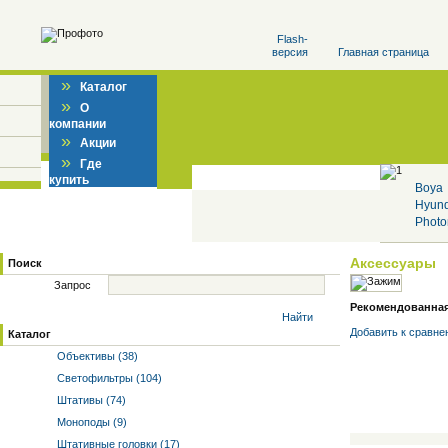
Flash-
версия
Главная страница
»
Каталог
»
О
компании
»
Акции
»
Где
купить
Boya
Hyun
Photo
Аксессуары
Поиск
Запрос
Рекомендованная 
Найти
Добавить к cравне
Каталог
Объективы (38)
Светофильтры (104)
Штативы (74)
Моноподы (9)
Штативные головки (17)