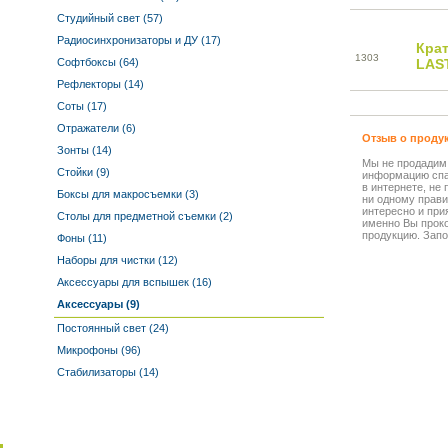
Студийный свет (57)
Радиосинхронизаторы и ДУ (17)
Кра
13
03
Софтбоксы (64)
LAS
Рефлекторы (14)
Соты (17)
Отражатели (6)
Отзыв о проду
Зонты (14)
Мы не продадим
Стойки (9)
информацию спа
в интернете, не
Боксы для макросъемки (3)
ни одному прави
интересно и прия
Столы для предметной съемки (2)
именно Вы прок
продукцию. Запо
Фоны (11)
Наборы для чистки (12)
Аксессуары для вспышек (16)
Аксессуары (9)
Постоянный свет (24)
Микрофоны (96)
Стабилизаторы (14)