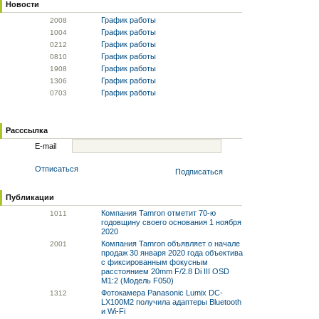
Новости
График работы
20
08
График работы
10
04
График работы
02
12
График работы
08
10
График работы
19
08
График работы
13
06
График работы
07
03
Расссылка
E-mail
Отписаться
Подписаться
Публикации
Компания Tamron отметит 70-ю
10
11
годовщину своего основания 1 ноября
2020
Компания Tamron объявляет о начале
20
01
продаж 30 января 2020 года объектива
с фиксированным фокусным
расстоянием 20mm F/2.8 Di III OSD
M1:2 (Модель F050)
Фотокамера Panasonic Lumix DC-
13
12
LX100M2 получила адаптеры Bluetooth
и Wi-Fi