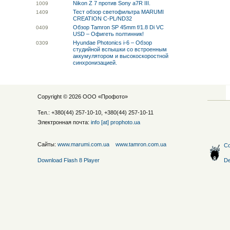
Nikon Z 7 против Sony a7R III.
10
09
Тест обзор светофильтра MARUMI
14
09
CREATION C-PL/ND32
Обзор Tamron SP 45mm f/1.8 Di VC
04
09
USD – Офигеть полтинник!
Hyundae Photonics i-6 – Обзор
03
09
студийной вспышки со встроенным
аккумулятором и высокоскоростной
синхронизацией.
Copyright © 2026 ООО «
Профото
»
Тел.: +380(44) 257-10-10, +380(44) 257-10-11
Электронная почта:
info [at] prophoto.ua
Сайты:
www.marumi.com.ua
www.tamron.com.ua
Со
Download Flash 8 Player
De