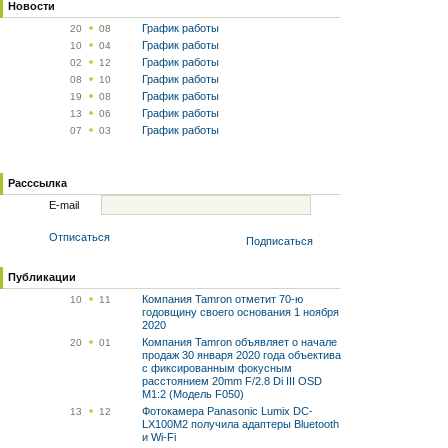
Новости
График работы
20
08
График работы
10
04
График работы
02
12
График работы
08
10
График работы
19
08
График работы
13
06
График работы
07
03
Расссылка
E-mail
Отписаться
Подписаться
Публикации
Компания Tamron отметит 70-ю
10
11
годовщину своего основания 1 ноября
2020
Компания Tamron объявляет о начале
20
01
продаж 30 января 2020 года объектива
с фиксированным фокусным
расстоянием 20mm F/2.8 Di III OSD
M1:2 (Модель F050)
Фотокамера Panasonic Lumix DC-
13
12
LX100M2 получила адаптеры Bluetooth
и Wi-Fi