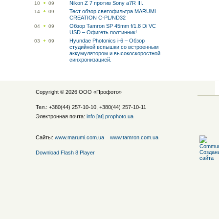
Nikon Z 7 против Sony a7R III.
10
09
Тест обзор светофильтра MARUMI
14
09
CREATION C-PL/ND32
Обзор Tamron SP 45mm f/1.8 Di VC
04
09
USD – Офигеть полтинник!
Hyundae Photonics i-6 – Обзор
03
09
студийной вспышки со встроенным
аккумулятором и высокоскоростной
синхронизацией.
Copyright © 2026 ООО «
Профото
»
Тел.: +380(44) 257-10-10, +380(44) 257-10-11
Электронная почта:
info [at] prophoto.ua
Сайты:
www.marumi.com.ua
www.tamron.com.ua
Download Flash 8 Player