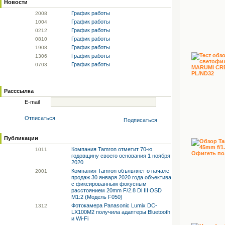
Новости
График работы
20
08
График работы
10
04
График работы
02
12
График работы
08
10
График работы
19
08
График работы
13
06
График работы
07
03
Расссылка
E-mail
Отписаться
Подписаться
Публикации
Компания Tamron отметит 70-ю
10
11
годовщину своего основания 1 ноября
2020
Компания Tamron объявляет о начале
20
01
продаж 30 января 2020 года объектива
с фиксированным фокусным
расстоянием 20mm F/2.8 Di III OSD
M1:2 (Модель F050)
Фотокамера Panasonic Lumix DC-
13
12
LX100M2 получила адаптеры Bluetooth
и Wi-Fi