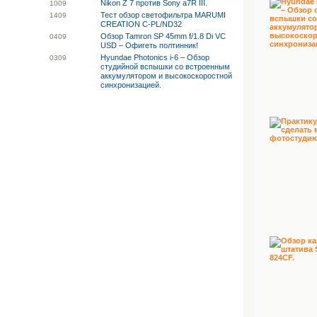
Nikon Z 7 против Sony a7R III.
10
09
Тест обзор светофильтра MARUMI
14
09
CREATION C-PL/ND32
Обзор Tamron SP 45mm f/1.8 Di VC
04
09
USD – Офигеть полтинник!
Hyundae Photonics i-6 – Обзор
03
09
студийной вспышки со встроенным
аккумулятором и высокоскоростной
синхронизацией.