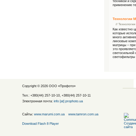
техникой и ск
применению те
Технологии 
// Технологии
Как известно 
которые испол
много активне
линзовые комп
матрицы – при
это проявляет
светосильной 
светофильтры
Copyright © 2026 ООО «
Профото
»
Тел.: +380(44) 257-10-10, +380(44) 257-10-11
Электронная почта:
info [at] prophoto.ua
Сайты:
www.marumi.com.ua
www.tamron.com.ua
Download Flash 8 Player