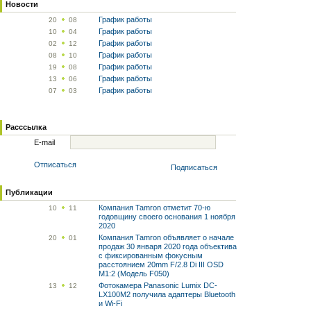
Новости
График работы
20
08
График работы
10
04
График работы
02
12
График работы
08
10
График работы
19
08
График работы
13
06
График работы
07
03
Расссылка
E-mail
Отписаться
Подписаться
Публикации
Компания Tamron отметит 70-ю
10
11
годовщину своего основания 1 ноября
2020
Компания Tamron объявляет о начале
20
01
продаж 30 января 2020 года объектива
с фиксированным фокусным
расстоянием 20mm F/2.8 Di III OSD
M1:2 (Модель F050)
Фотокамера Panasonic Lumix DC-
13
12
LX100M2 получила адаптеры Bluetooth
и Wi-Fi