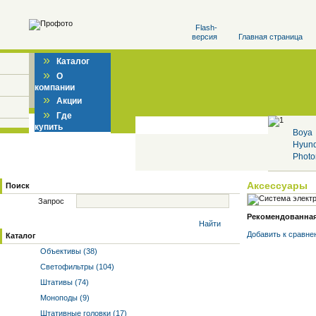
Flash-
версия
Главная страница
»
Каталог
»
О
компании
»
Акции
»
Где
купить
Boya
Hyun
Photo
Аксессуары
Поиск
Запрос
Рекомендованная 
Найти
Добавить к cравне
Каталог
Объективы (38)
Светофильтры (104)
Штативы (74)
Моноподы (9)
Штативные головки (17)