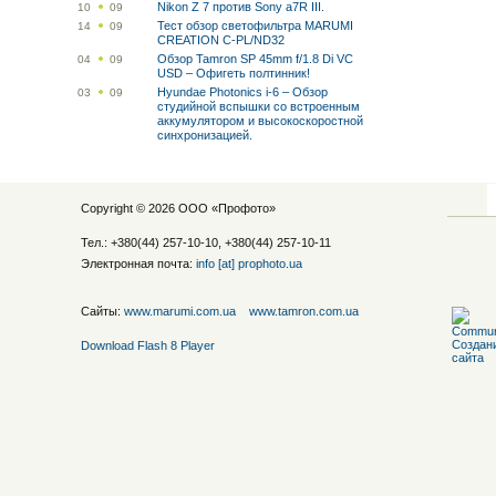
Nikon Z 7 против Sony a7R III.
10
09
Тест обзор светофильтра MARUMI
14
09
CREATION C-PL/ND32
Обзор Tamron SP 45mm f/1.8 Di VC
04
09
USD – Офигеть полтинник!
Hyundae Photonics i-6 – Обзор
03
09
студийной вспышки со встроенным
аккумулятором и высокоскоростной
синхронизацией.
Copyright © 2026 ООО «
Профото
»
Тел.: +380(44) 257-10-10, +380(44) 257-10-11
Электронная почта:
info [at] prophoto.ua
Сайты:
www.marumi.com.ua
www.tamron.com.ua
Download Flash 8 Player