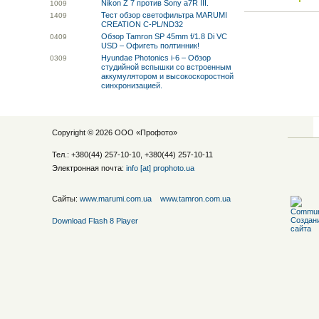
Nikon Z 7 против Sony a7R III.
10
09
Тест обзор светофильтра MARUMI
14
09
CREATION C-PL/ND32
Обзор Tamron SP 45mm f/1.8 Di VC
04
09
USD – Офигеть полтинник!
Hyundae Photonics i-6 – Обзор
03
09
студийной вспышки со встроенным
аккумулятором и высокоскоростной
синхронизацией.
Copyright © 2026 ООО «
Профото
»
Тел.: +380(44) 257-10-10, +380(44) 257-10-11
Электронная почта:
info [at] prophoto.ua
Сайты:
www.marumi.com.ua
www.tamron.com.ua
Download Flash 8 Player