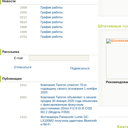
Новости
График работы
20
08
График работы
10
04
График работы
02
12
График работы
08
10
Штативные го
График работы
19
08
График работы
13
06
График работы
07
03
Расссылка
E-mail
Отписаться
Подписаться
Публикации
Рекомендованн
Компания Tamron отметит 70-ю
10
11
годовщину своего основания 1 ноября
2020
Компания Tamron объявляет о начале
20
01
продаж 30 января 2020 года объектива
с фиксированным фокусным
расстоянием 20mm F/2.8 Di III OSD
M1:2 (Модель F050)
Фотокамера Panasonic Lumix DC-
13
12
LX100M2 получила адаптеры Bluetooth
и Wi-Fi
Крат