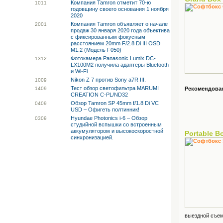
Компания Tamron отметит 70-ю
10
11
годовщину своего основания 1 ноября
2020
Компания Tamron объявляет о начале
20
01
продаж 30 января 2020 года объектива
с фиксированным фокусным
расстоянием 20mm F/2.8 Di III OSD
M1:2 (Модель F050)
Фотокамера Panasonic Lumix DC-
13
12
LX100M2 получила адаптеры Bluetooth
и Wi-Fi
Nikon Z 7 против Sony a7R III.
10
09
Тест обзор светофильтра MARUMI
14
09
Рекомендованн
CREATION C-PL/ND32
Обзор Tamron SP 45mm f/1.8 Di VC
04
09
USD – Офигеть полтинник!
Hyundae Photonics i-6 – Обзор
03
09
студийной вспышки со встроенным
аккумулятором и высокоскоростной
Portable 
синхронизацией.
выездной съемк