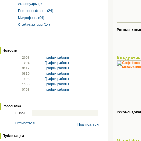
Аксессуары (9)
Постоянный свет (24)
Микрофоны (96)
Стабилизаторы (14)
Рекомендованн
Новости
График работы
Квадратн
20
08
График работы
10
04
График работы
02
12
График работы
08
10
График работы
19
08
График работы
13
06
График работы
07
03
Расссылка
Рекомендованн
E-mail
Отписаться
Подписаться
Публикации
Grand Box