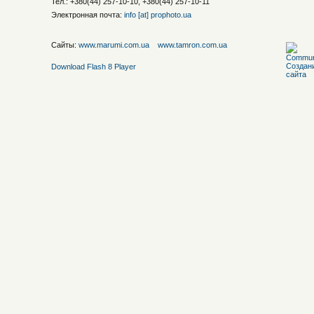
Тел.: +380(44) 257-10-10, +380(44) 257-10-11
Электронная почта:
info [at] prophoto.ua
Сайты:
www.marumi.com.ua
www.tamron.com.ua
Download Flash 8 Player