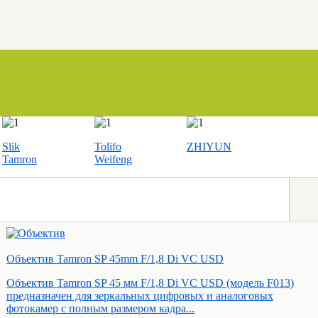
Slik
Tolifo
ZHIYUN
Tamron
Weifeng
Объектив Tamron SP 45mm F/1,8 Di VC USD
Объектив Tamron SP 45 мм F/1,8 Di VC USD (модель F013)
предназначен для зеркальных цифровых и аналоговых
фотокамер с полным размером кадра...