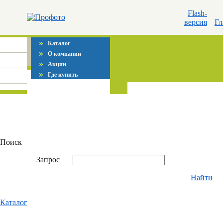
Flash-
версия
Гл
»
Каталог
»
О компании
»
Акции
»
Где купить
Поиск
Запрос
Найти
Каталог