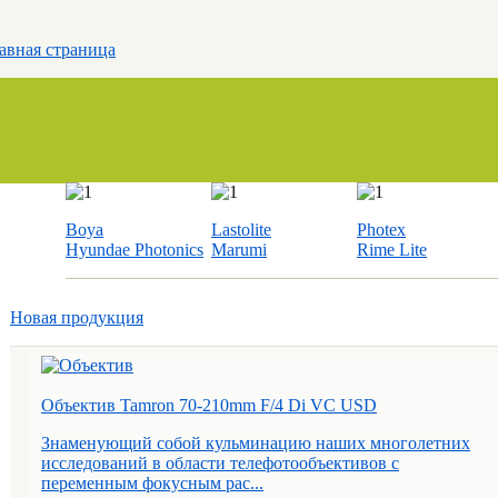
авная страница
Boya
Lastolite
Photex
Hyundae Photonics
Marumi
Rime Lite
Новая продукция
Объектив Tamron 70-210mm F/4 Di VC USD
Знаменующий собой кульминацию наших многолетних
исследований в области телефотообъективов с
переменным фокусным рас...