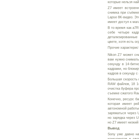
которые нельзя най
Z7 имеет встроенн
снимка при съёмке
Lapse 8K-видео. Эт
имеет доступ к маг
В то время как a7R
себе четыре кадр
детализированные
цвете, хотя есть о
Прочие характерис
Nikon Z7 может сн
вам нужно снимать 
секунду в 14-битн
кадрами, но блокир
кадров в секунду с
Большая скорость н
RAW файлов, 18 1
очистка буфера про
съемке сжатого Ra
Конечно, ресурс ба
которая имеет ре
автономной работы
заряжаться через U
но зарядка через U
но Z7 имеет низкий 
Вывод
Sony уже давно на
конкурентов в сво