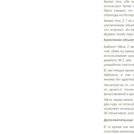
Кроме того, обе 
использует более 
Nikon говорит, чт
перехода на беззер
Кроме того, Z 7 не
увеличением объём
это огорчает. Из-
формат более перс
Крепление объект
Байонет Nikon Z и
чем 18мм на камер
использования раз
диаметр 46.1 мм,
разработке светоси
В настоящее время
байонета, в том ч
множество адаптер
Несмотря на то, чт
не делится техни
фокусировкой и ди
Nikon представила
два года, но польз
позволяет использо
90 объективов, кот
Дополнительные 
В то время как ме
способам реализац