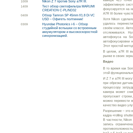
камере 425 точек
Nikon Z 7 против Sony a7R III.
10
09
эффективную сист
Тест обзор светофильтра MARUMI
14
09
фокусируется на н
CREATION C-PL/ND32
A7R III более чувс
Обзор Tamron SP 45mm f/1.8 Di VC
04
09
USD – Офигеть полтинник!
Хотя Nikon сделал
удалось перенести
Hyundae Photonics i-6 – Обзор
03
09
студийной вспышки со встроенным
своём классе. Авто
аккумулятором и высокоскоростной
отслеживался. Ну
синхронизацией.
автофокуса на So
автофокусировки н
Этот простой метод
В целом, a7R III 
рынке в своих зерк
Видео
В то время как So
этой функционально
И Z 7 и a7R III мо
при обрезке датчи
процессору затруд
камера может сни
пропускает строки
можно перевести в
качество видео ул
Разрешение – это н
кадра «rolling shu
В частности, Nikon
запись ограничен
противоположность