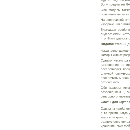
log2 и S-log3 но то
Sony предлагает 8
Обе модель также
появления пересвет
На аппаратной сто
изображения в пяти
Благодаря особен
видеосъёмки. Авто
что Nikon удалось 
Видоискатель и 
Когда дело доходи
камеры имеют разре
Однако, несмотря н
разрешение во вр
обеспечивает пол
сложной оптичес
обеспечить мягкий
оптического.
Обе камеры имею
разрешением 2,1Мп
сенсорного управле
Слоты для карт п
Одним из наиболее 
в то время, когда
классу устройств.
возможность сохра
хранения RAW-файл