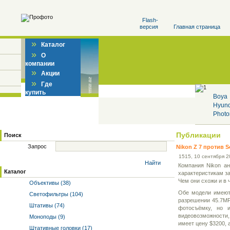
Flash-
версия
Главная страница
»
Каталог
»
О
компании
»
Акции
»
Где
купить
Boya
Hyun
Photo
Публикации
Поиск
Запрос
Nikon Z 7 против So
15
15
, 10 сентября 
Найти
Компания Nikon а
Каталог
характеристикам за
Чем они схожи и в 
Объективы (38)
Обе модели имеют 
Светофильтры (104)
разрешении 45.7MP
Штативы (74)
фотосъёмку, но и
видеовозможности,
Моноподы (9)
имеет цену $3200, 
Штативные головки (17)