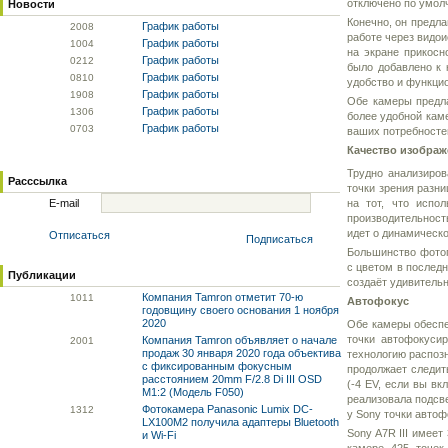
отключено по умолч
Новости
Конечно, он предл
График работы
20
08
работе через видои
График работы
10
04
на экране прикосн
График работы
02
12
было добавлено к 
График работы
08
10
удобство и функци
График работы
19
08
Обе камеры предла
График работы
13
06
более удобной каме
График работы
07
03
ваших потребносте
Качество изображ
Трудно анализиров
Расссылка
точки зрения разни
E-mail
на тот, что испо
производительность
идет о динамическо
Отписаться
Подписаться
Большинство фотог
с цветом в послед
Публикации
создаёт удивительн
Компания Tamron отметит 70-ю
10
11
Автофокус
годовщину своего основания 1 ноября
2020
Обе камеры обеспе
точки автофокуси
Компания Tamron объявляет о начале
20
01
продаж 30 января 2020 года объектива
технологию распозн
с фиксированным фокусным
продолжает следит
расстоянием 20mm F/2.8 Di III OSD
(-4 EV, если вы вк
M1:2 (Модель F050)
реализовала подсве
Фотокамера Panasonic Lumix DC-
13
12
у Sony точки авто
LX100M2 получила адаптеры Bluetooth
Sony A7R III имеет
и Wi-Fi