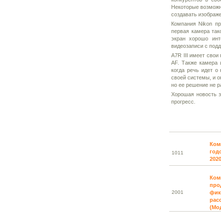
Некоторые возможн
создавать изображ
Компания Nikon пр
первая камера так
экран хорошо инт
видеозаписи с подд
A7R III имеет сво
AF. Также камера 
когда речь идет о
своей системы, и о
но ее решение не р
Хорошая новость з
прогресс.
Ком
год
10
11
202
Ком
про
20
01
фик
расс
(Мо