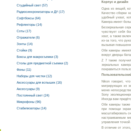
Корпус и дизайн
Студийный свет (57)
Одна из вещей, ко
Радиосинхронизаторы и ДУ (17)
Качество сборки н
удобный ухват, ко
Софтбоксы (64)
Камера имеет боль
Рефлекторы (14)
Беззеркальная сери
Соты (17)
чувствует себя бо
хват, а также вклю
Отражатели (6)
из-за того, что ру
Зонты (14)
вызывая повышенну
Стойки (9)
Обе камеры имеют 
вокруг дверцы бата
Боксы для макросъемки (3)
Z 7 также получи
Столы для предметной съемки (2)
зеркальных камер
понравиться польз
Фоны (11)
Пользовательски
Наборы для чистки (12)
Nikon говорит, чт
Аксессуары для вспышек (16)
мигрирующих из зе
Аксессуары (9)
меню непосредстве
Sony эволюциониро
Постоянный свет (24)
Иногда вам придёт
Микрофоны (96)
Обе камеры также 
Стабилизаторы (14)
при помощи экран
масштабировать сн
настраиваемым ме
управления точкой 
В отличие от этого