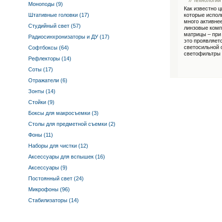
// Технологии
Моноподы (9)
Как известно 
Штативные головки (17)
которые испол
много активне
Студийный свет (57)
линзовые комп
матрицы – при
Радиосинхронизаторы и ДУ (17)
это проявляет
светосильной 
Софтбоксы (64)
светофильтры
Рефлекторы (14)
Соты (17)
Отражатели (6)
Зонты (14)
Стойки (9)
Боксы для макросъемки (3)
Столы для предметной съемки (2)
Фоны (11)
Наборы для чистки (12)
Аксессуары для вспышек (16)
Аксессуары (9)
Постоянный свет (24)
Микрофоны (96)
Стабилизаторы (14)