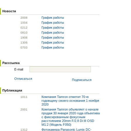
Новости
График работы
20
08
График работы
10
04
График работы
02
12
График работы
08
10
График работы
19
08
График работы
13
06
График работы
07
03
Расссылка
E-mail
Отписаться
Подписаться
Публикации
Компания Tamron отметит 70-ю
10
11
годовщину своего основания 1 ноября
2020
Компания Tamron объявляет о начале
20
01
продаж 30 января 2020 года объектива
с фиксированным фокусным
расстоянием 20mm F/2.8 Di III OSD
M1:2 (Модель F050)
Фотокамера Panasonic Lumix DC-
13
12