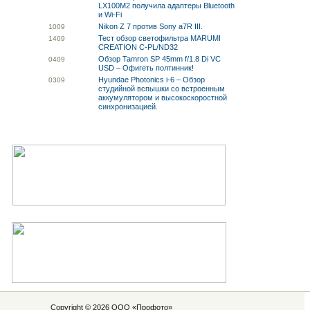
LX100M2 получила адаптеры Bluetooth
и Wi-Fi
Nikon Z 7 против Sony a7R III.
10
09
Тест обзор светофильтра MARUMI
14
09
CREATION C-PL/ND32
Обзор Tamron SP 45mm f/1.8 Di VC
04
09
USD – Офигеть полтинник!
Hyundae Photonics i-6 – Обзор
03
09
студийной вспышки со встроенным
аккумулятором и высокоскоростной
синхронизацией.
Copyright © 2026 ООО «
Профото
»