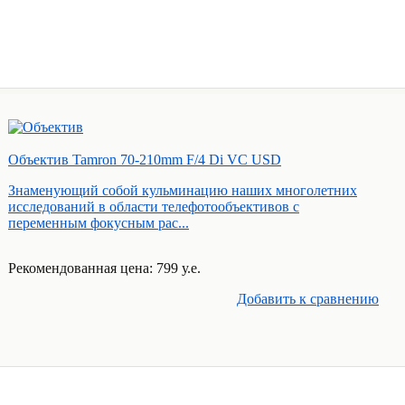
Объектив Tamron 70-210mm F/4 Di VC USD
Знаменующий собой кульминацию наших многолетних
исследований в области телефотообъективов с
переменным фокусным рас...
Рекомендованная цена: 799 у.е.
Добавить к cравнению