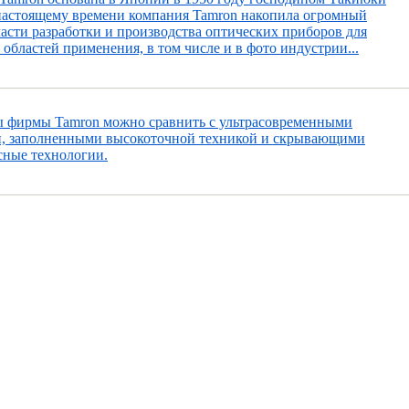
настоящему времени компания Tamron накопила огромный
ласти разработки и производства оптических приборов для
областей применения, в том числе и в фото индустрии...
 фирмы Tamron можно сравнить с ультрасовременными
, заполненными высокоточной техникой и скрывающими
сные технологии.