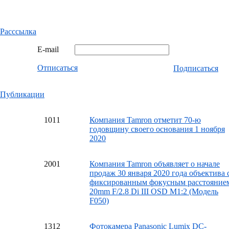
Расссылка
E-mail
Отписаться
Подписаться
Публикации
10
11
Компания Tamron отметит 70-ю
годовщину своего основания 1 ноября
2020
20
01
Компания Tamron объявляет о начале
продаж 30 января 2020 года объектива 
фиксированным фокусным расстояние
20mm F/2.8 Di III OSD M1:2 (Модель
F050)
13
12
Фотокамера Panasonic Lumix DC-