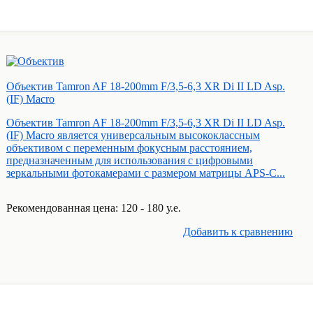
Объектив Tamron AF 18-200mm F/3,5-6,3 XR Di II LD Asp.
(IF) Macro
Объектив Tamron AF 18-200mm F/3,5-6,3 XR Di II LD Asp.
(IF) Macro является универсальным высококлассным
объективом с переменным фокусным расстоянием,
предназначенным для использования с цифровыми
зеркальными фотокамерами с размером матрицы АРS-С...
Рекомендованная цена: 120 - 180 у.е.
Добавить к cравнению