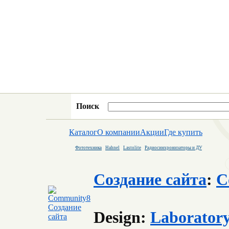
Поиск
Каталог
О компании
Акции
Где купить
Фототехника
Hahnel
Lastolite
Радиосинхронизаторы и ДУ
Создание сайта
:
C
Design:
Laborator