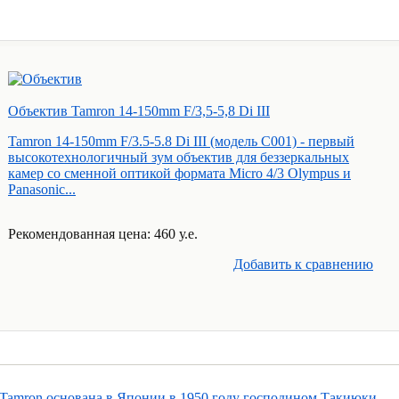
Объектив Tamron 14-150mm F/3,5-5,8 Di III
Tamron 14-150mm F/3.5-5.8 Di III (модель C001) - первый
высокотехнологичный зум объектив для беззеркальных
камер со сменной оптикой формата Micro 4/3 Olympus и
Panasonic...
Рекомендованная цена: 460 у.е.
Добавить к cравнению
Tamron основана в Японии в 1950 году господином Такиюки