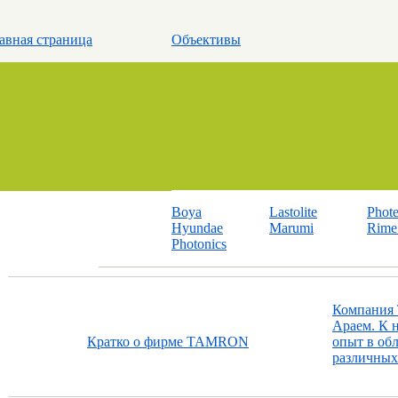
авная страница
Объективы
Boya
Lastolite
Phot
Hyundae
Marumi
Rime 
Photonics
Компания 
Араем. К 
Кратко о фирме TAMRON
опыт в об
различных 