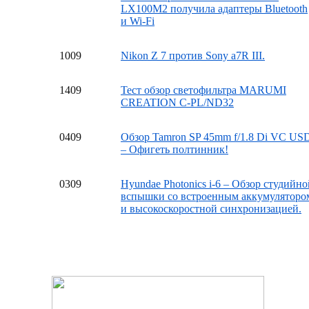
LX100M2 получила адаптеры Bluetooth
и Wi-Fi
10
09
Nikon Z 7 против Sony a7R III.
14
09
Тест обзор светофильтра MARUMI
CREATION C-PL/ND32
04
09
Обзор Tamron SP 45mm f/1.8 Di VC US
– Офигеть полтинник!
03
09
Hyundae Photonics i-6 – Обзор студийно
вспышки со встроенным аккумуляторо
и высокоскоростной синхронизацией.