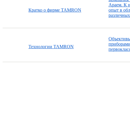
Араем. К 
Кратко о фирме TAMRON
опыт в об
различных 
Объективы
приборами
Технологии TAMRON
первоклас