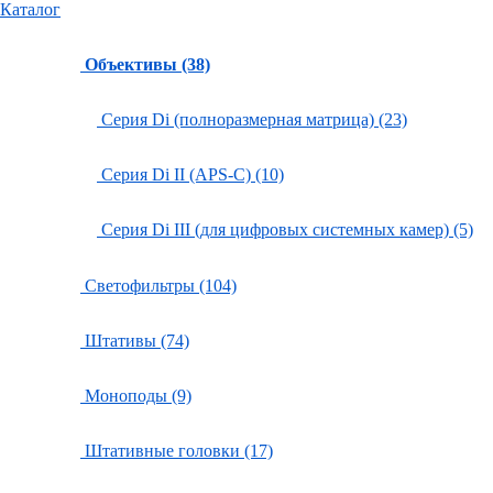
Каталог
Объективы (38)
Серия Di (полноразмерная матрица) (23)
Серия Di II (APS-C) (10)
Серия Di III (для цифровых системных камер) (5)
Светофильтры (104)
Штативы (74)
Моноподы (9)
Штативные головки (17)