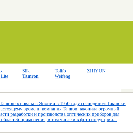
ex
Slik
Tolifo
ZHIYUN
Lite
Tamron
Weifeng
Tamron основана в Японии в 1950 году господином Такиюки
настоящему времени компания Tamron накопила огромный
ласти разработки и производства оптических приборов для
областей применения, в том числе и в фото индустрии...