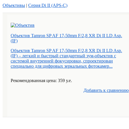
Объективы
|
Серия Di II (APS-C)
Объектив Tamron SP AF 17-50mm F/2,8 XR Di II LD Asp.
(IF)
Объектив Tamron SP AF 17-50mm F/2,8 XR Di II LD Asp.
(IF) – легкий и быстрый стандартный зум-объектив с
системой внутренней фокусировки, спроектирован
специально для цифровых зеркальных фотокамер...
Рекомендованная цена: 359 у.е.
Добавить к cравнению