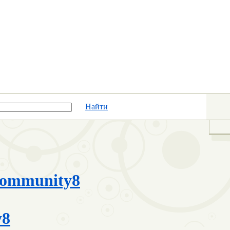
Найти
ommunity8
y8