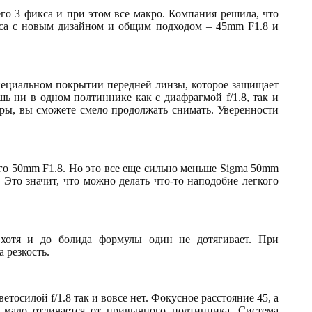
го 3 фикса и при этом все макро. Компания решила, что
кса с новым дизайном и общим подходом – 45mm F1.8 и
специальном покрытии передней линзы, которое защищает
шь ни в одном полтиннике как с диафрагмой f/1.8, так и
офры, вы сможете смело продолжать снимать. Уверенности
го 50mm F1.8. Но это все еще сильно меньше Sigma 50mm
 Это значит, что можно делать что-то наподобие легкого
, хотя и до болида формулы один не дотягивает. При
 резкость.
тосилой f/1.8 так и вовсе нет. Фокусное расстояние 45, а
 мало отличается от привычного полтинника. Система