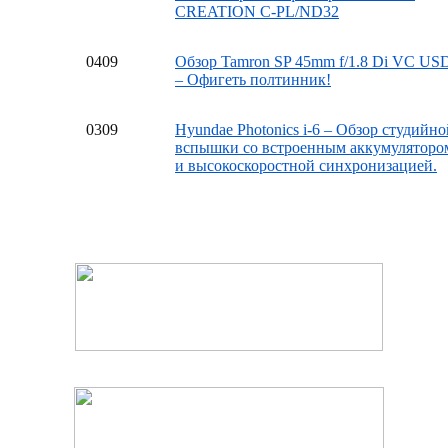
CREATION C-PL/ND32
04
09
Обзор Tamron SP 45mm f/1.8 Di VC US
– Офигеть полтинник!
03
09
Hyundae Photonics i-6 – Обзор студийно
вспышки со встроенным аккумуляторо
и высокоскоростной синхронизацией.