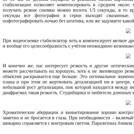
стабилизации позволяет компенсировать в среднем около 
получать резкие снимки можно вплоть 1/5 секунды, в то в
секунды все фотографии в серии выходят смазанные. Т
пофотографировать ночью без штатива, или же задумаете како
При видеосъемке стабилизатор хоть и компенсирует мелкое др
и вообще его целесообразность с учётом неожиданно возникаю
И конечно же, нас интересует резкость и другие оптические
можете рассчитывать на хорошую, хоть и не звеняющую резко
объектив раскрывается еще больше. Это оптимальное значения
плана и при этом не жертвовать детализацией ни в центре, н
небольшой рост детализации, пик которой находится между знач
диафрагмах такая резкость. Студийщики и любители длинных 
Хроматические аберрации и виньетирование хорошо контро
заметно и не бросается в глаза. При необходимости – включай
шикарно справляется с контровым светом. Паразитных бликов 