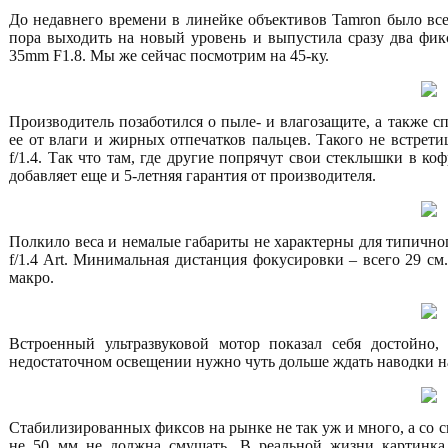
До недавнего времени в линейке объективов Tamron было все
пора выходить на новый уровень и выпустила сразу два фи
35mm F1.8. Мы же сейчас посмотрим на 45-ку.
Производитель позаботился о пыле- и влагозащите, а также 
ее от влаги и жирных отпечатков пальцев. Такого не встрети
f/1.4. Так что там, где другие попрячут свои стеклышки в к
добавляет еще и 5-летняя гарантия от производителя.
Полкило веса и немалые габариты не характерны для типично
f/1.4 Art. Минимальная дистанция фокусировки – всего 29 см.
макро.
Встроенный ультразвуковой мотор показал себя достойно
недостаточном освещении нужно чуть дольше ждать наводки на
Стабилизированных фиксов на рынке не так уж и много, а со све
не 50 мм не должна смущать. В реальной жизни картинка