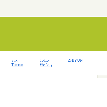
Slik
Tolifo
ZHIYUN
Tamron
Weifeng