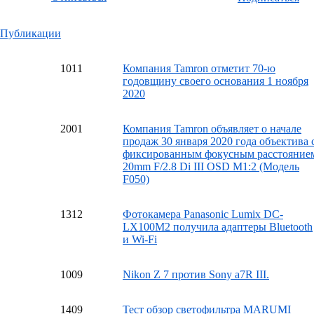
Публикации
10
11
Компания Tamron отметит 70-ю
годовщину своего основания 1 ноября
2020
20
01
Компания Tamron объявляет о начале
продаж 30 января 2020 года объектива 
фиксированным фокусным расстояние
20mm F/2.8 Di III OSD M1:2 (Модель
F050)
13
12
Фотокамера Panasonic Lumix DC-
LX100M2 получила адаптеры Bluetooth
и Wi-Fi
10
09
Nikon Z 7 против Sony a7R III.
14
09
Тест обзор светофильтра MARUMI