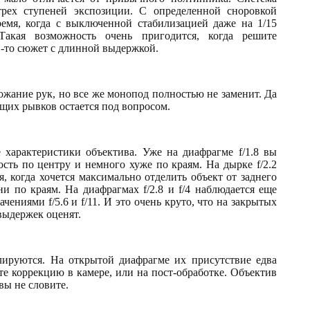
трех ступеней экспозиции. С определенной сноровкой
ремя, когда с выключенной стабилизацией даже на 1/15
акая возможность очень пригодится, когда решите
й-то сюжет с длинной выдержкой.
ожание рук, но все же монопод полностью не заменит. Да
щих рывков остается под вопросом.
 характеристики объектива. Уже на диафрагме f/1.8 вы
сть по центру и немного хуже по краям. На дырке f/2.2
, когда хочется максимально отделить объект от заднего
и по краям. На диафрагмах f/2.8 и f/4 наблюдается еще
ениями f/5.6 и f/11. И это очень круто, что на закрытых
выдержек оценят.
лируются. На открытой диафрагме их присутствие едва
те коррекцию в камере, или на пост-обработке. Объектив
вы не словите.