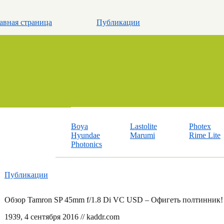
авная страница
Публикации
Boya
Lastolite
Photex
Hyundae
Marumi
Rime Lite
Photonics
Публикации
Обзор Tamron SP 45mm f/1.8 Di VC USD – Офигеть полтинник!
19
39
, 4 сентября 2016 // kaddr.com