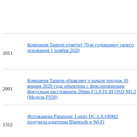
Компания Tamron отметит 70-ю годовщину своего
основания 1 ноября 2020
10
11
Компания Tamron объявляет о начале продаж 30
января 2020 года объектива с фиксированным
20
01
фокусным расстоянием 20mm F/2.8 Di III OSD M1:2
(Модель F050)
Фотокамера Panasonic Lumix DC-LX100M2
получила адаптеры Bluetooth и Wi-Fi
13
12