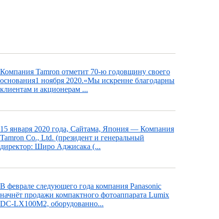
Компания Tamron отметит 70-ю годовщину своего
основания1 ноября 2020.«Мы искренне благодарны
клиентам и акционерам ...
15 января 2020 года, Сайтама, Япония — Компания
Tamron Co., Ltd. (президент и генеральный
директор: Широ Аджисака (...
В феврале следующего года компания Panasonic
начнёт продажи компактного фотоаппарата Lumix
DC-LX100M2, оборудованно...