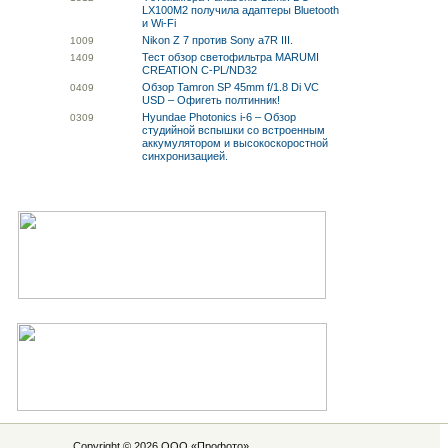
LX100M2 получила адаптеры Bluetooth
и Wi-Fi
Nikon Z 7 против Sony a7R III.
10
09
Тест обзор светофильтра MARUMI
14
09
CREATION C-PL/ND32
Обзор Tamron SP 45mm f/1.8 Di VC
04
09
USD – Офигеть полтинник!
Hyundae Photonics i-6 – Обзор
03
09
студийной вспышки со встроенным
аккумулятором и высокоскоростной
синхронизацией.
Copyright © 2026 ООО «
Профото
»