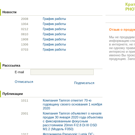
Кра
PHO
Новости
График работы
20
08
График работы
10
04
График работы
02
12
Отзыв о проду
График работы
08
10
Мы не продадим
График работы
19
08
информацию спа
График работы
в интернете, не
13
06
ни одному прави
График работы
07
03
интересно и прия
именно Вы прок
продукцию. Запо
Расссылка
E-mail
Отписаться
Подписаться
Публикации
Компания Tamron отметит 70-ю
10
11
годовщину своего основания 1 ноября
2020
Компания Tamron объявляет о начале
20
01
продаж 30 января 2020 года объектива
с фиксированным фокусным
расстоянием 20mm F/2.8 Di III OSD
M1:2 (Модель F050)
Фотокамера Panasonic Lumix DC-
13
12