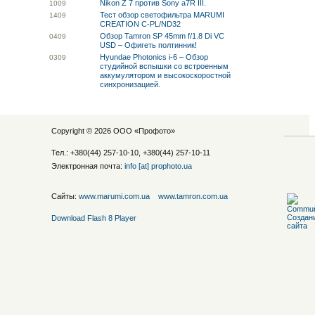
Nikon Z 7 против Sony a7R III.
10
09
Тест обзор светофильтра MARUMI
14
09
CREATION C-PL/ND32
Обзор Tamron SP 45mm f/1.8 Di VC
04
09
USD – Офигеть полтинник!
Hyundae Photonics i-6 – Обзор
03
09
студийной вспышки со встроенным
аккумулятором и высокоскоростной
синхронизацией.
Copyright © 2026 ООО «
Профото
»
Тел.: +380(44) 257-10-10, +380(44) 257-10-11
Электронная почта:
info [at] prophoto.ua
Сайты:
www.marumi.com.ua
www.tamron.com.ua
Download Flash 8 Player