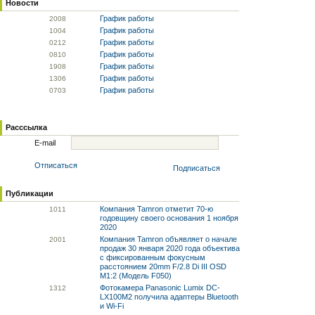
Новости
График работы
20
08
График работы
10
04
График работы
02
12
График работы
08
10
График работы
19
08
График работы
13
06
График работы
07
03
Расссылка
E-mail
Отписаться
Подписаться
Публикации
Компания Tamron отметит 70-ю
10
11
годовщину своего основания 1 ноября
2020
Компания Tamron объявляет о начале
20
01
продаж 30 января 2020 года объектива
с фиксированным фокусным
расстоянием 20mm F/2.8 Di III OSD
M1:2 (Модель F050)
Фотокамера Panasonic Lumix DC-
13
12
LX100M2 получила адаптеры Bluetooth
и Wi-Fi