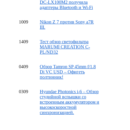
DC-LX100M2 получила
адаптеры Bluetooth и Wi-Fi
10
09
Nikon Z 7 против Sony a7R
III.
14
09
Тест обзор светофильтра
MARUMI CREATION C-
PL/ND32
04
09
Обзор Tamron SP 45mm f/1.8
Di VC USD – Офигеть
полтинник!
03
09
Hyundae Photonics i-6 – Обзор
студийной вспышки со
встроенным аккумулятором и
высокоскоростной
синхронизацией.