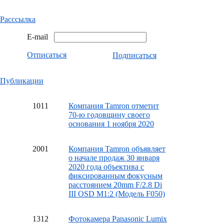
Расссылка
E-mail
Отписаться
Подписаться
Публикации
10
11
Компания Tamron отметит
70-ю годовщину своего
основания 1 ноября 2020
20
01
Компания Tamron объявляет
о начале продаж 30 января
2020 года объектива с
фиксированным фокусным
расстоянием 20mm F/2.8 Di
III OSD M1:2 (Модель F050)
13
12
Фотокамера Panasonic Lumix