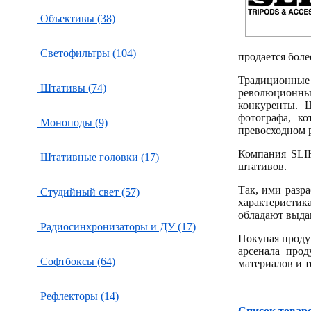
Объективы (38)
Светофильтры (104)
продается боле
Традиционные 
Штативы (74)
революционн
конкуренты. 
фотографа, к
Моноподы (9)
превосходном р
Компания SLIK
Штативные головки (17)
штативов.
Так, ими разр
Студийный свет (57)
характеристи
обладают выда
Радиосинхронизаторы и ДУ (17)
Покупая проду
арсенала про
Софтбоксы (64)
материалов и т
Рефлекторы (14)
Список товаро