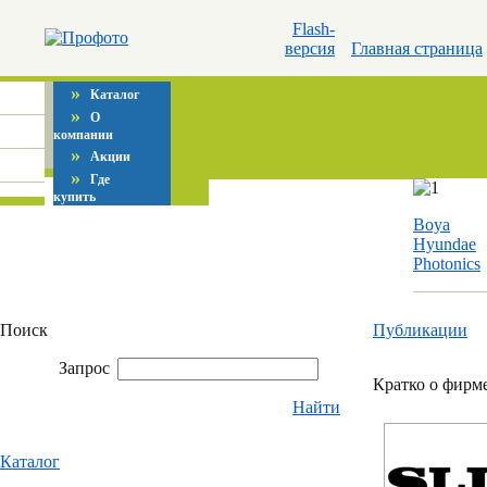
Flash-
версия
Главная страница
»
Каталог
»
О
компании
»
Акции
»
Где
купить
Boya
Hyundae
Photonics
Поиск
Публикации
Запрос
Кратко о фирм
Найти
Каталог