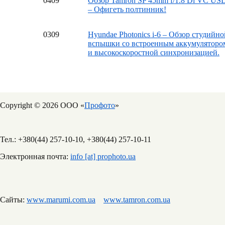
04
09
Обзор Tamron SP 45mm f/1.8 Di VC US
– Офигеть полтинник!
03
09
Hyundae Photonics i-6 – Обзор студийно
вспышки со встроенным аккумуляторо
и высокоскоростной синхронизацией.
Copyright © 2026 ООО «
Профото
»
Тел.: +380(44) 257-10-10, +380(44) 257-10-11
Электронная почта:
info [at] prophoto.ua
Сайты:
www.marumi.com.ua
www.tamron.com.ua