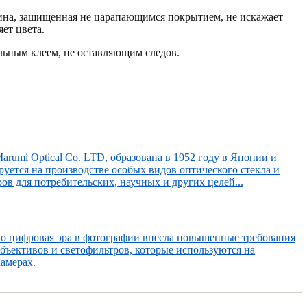
ина, защищенная не царапающимся покрытием, не искажает
ет цвета.
льным клеем, не оставляющим следов.
rumi Optical Co. LTD, образована в 1952 году в Японии и
уется на производстве особых видов оптического стекла и
ов для потребительских, научных и других целей...
но цифровая эра в фотографии внесла повышенные требования
объективов и светофильтров, которые используются на
амерах.