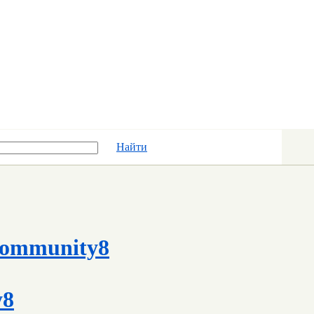
Найти
ommunity8
y8