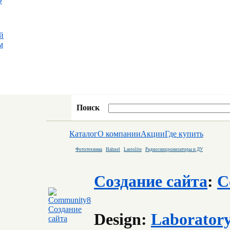
D
й
м
Поиск
Каталог
О компании
Акции
Где купить
Фототехника
Hahnel
Lastolite
Радиосинхронизаторы и ДУ
Создание сайта
:
C
Design:
Laborator