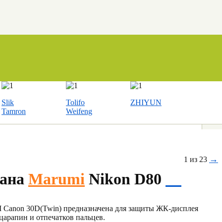
Slik
Tolifo
ZHIYUN
Tamron
Weifeng
→
1 из 23
рана
Marumi
Nikon D80
Canon 30D(Twin) предназначена для защиты ЖК-дисплея
царапин и отпечатков пальцев.