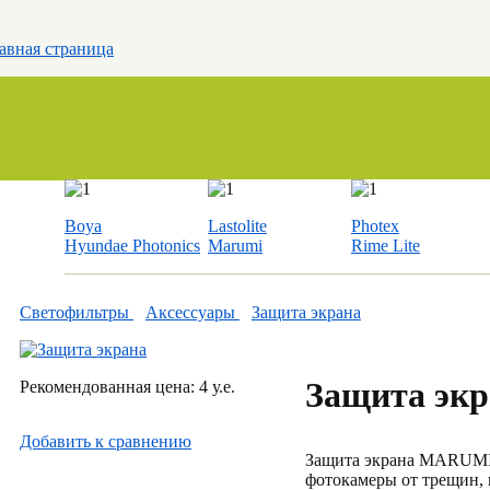
авная страница
Boya
Lastolite
Photex
Hyundae Photonics
Marumi
Rime Lite
Светофильтры
Аксессуары
Защита экрана
Защита эк
Рекомендованная цена: 4 у.е.
Добавить к cравнению
Защита экрана MARUMI 
фотокамеры от трещин, 