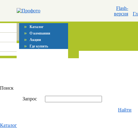
Flash-
версия
Гл
»
Каталог
»
О компании
»
Акции
»
Где купить
Поиск
Запрос
Найти
Каталог