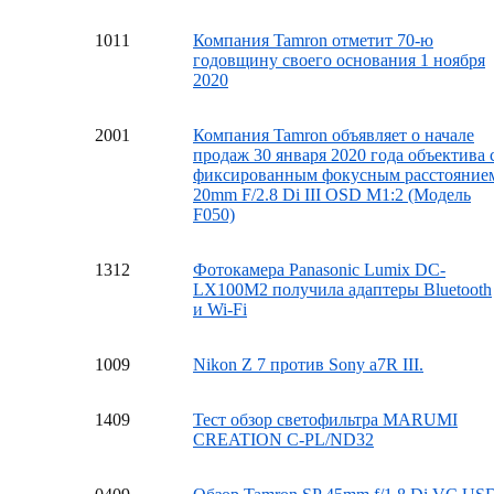
10
11
Компания Tamron отметит 70-ю
годовщину своего основания 1 ноября
2020
20
01
Компания Tamron объявляет о начале
продаж 30 января 2020 года объектива 
фиксированным фокусным расстояние
20mm F/2.8 Di III OSD M1:2 (Модель
F050)
13
12
Фотокамера Panasonic Lumix DC-
LX100M2 получила адаптеры Bluetooth
и Wi-Fi
10
09
Nikon Z 7 против Sony a7R III.
14
09
Тест обзор светофильтра MARUMI
CREATION C-PL/ND32