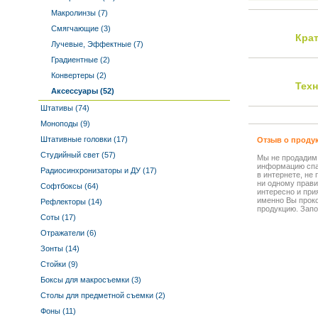
Макролинзы (7)
Смягчающие (3)
Кра
Лучевые, Эффектные (7)
Градиентные (2)
Конвертеры (2)
Тех
Аксессуары (52)
Штативы (74)
Моноподы (9)
Штативные головки (17)
Отзыв о проду
Студийный свет (57)
Мы не продадим
информацию спа
Радиосинхронизаторы и ДУ (17)
в интернете, не
ни одному прави
Софтбоксы (64)
интересно и прия
именно Вы прок
Рефлекторы (14)
продукцию. Запо
Соты (17)
Отражатели (6)
Зонты (14)
Стойки (9)
Боксы для макросъемки (3)
Столы для предметной съемки (2)
Фоны (11)