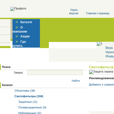
Flash-
версия
Главная страница
»
Каталог
»
О
компании
»
Акции
»
Где
купить
Boya
Hyun
Photo
Светофильт
Поиск
Запрос
Рекомендованная 
Найти
Добавить к cравне
Каталог
Объективы (38)
Светофильтры (104)
Защитные (11)
Поляризационные (9)
Нейтральные (11)