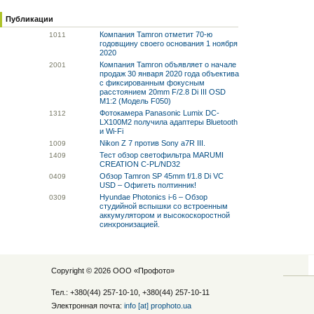
Публикации
Компания Tamron отметит 70-ю
10
11
годовщину своего основания 1 ноября
2020
Компания Tamron объявляет о начале
20
01
продаж 30 января 2020 года объектива
с фиксированным фокусным
расстоянием 20mm F/2.8 Di III OSD
M1:2 (Модель F050)
Фотокамера Panasonic Lumix DC-
13
12
LX100M2 получила адаптеры Bluetooth
и Wi-Fi
Nikon Z 7 против Sony a7R III.
10
09
Тест обзор светофильтра MARUMI
14
09
CREATION C-PL/ND32
Обзор Tamron SP 45mm f/1.8 Di VC
04
09
USD – Офигеть полтинник!
Hyundae Photonics i-6 – Обзор
03
09
студийной вспышки со встроенным
аккумулятором и высокоскоростной
синхронизацией.
Copyright © 2026 ООО «
Профото
»
Тел.: +380(44) 257-10-10, +380(44) 257-10-11
Электронная почта:
info [at] prophoto.ua