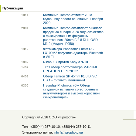
Публикации
Компания Tamron отметит 70-ю
10
11
годовщину своего основания 1 ноября
2020
Компания Tamron объявляет о начале
20
01
продаж 30 января 2020 года объектива
с фиксированным фокусным
расстоянием 20mm F/2.8 Di III OSD
M1:2 (Модель F050)
Фотокамера Panasonic Lumix DC-
13
12
LX100M2 получила адаптеры Bluetooth
и Wi-Fi
Nikon Z 7 против Sony a7R III.
10
09
Тест обзор светофильтра MARUMI
14
09
CREATION C-PL/ND32
Обзор Tamron SP 45mm f/1.8 Di VC
04
09
USD – Офигеть полтинник!
Hyundae Photonics i-6 – Обзор
03
09
студийной вспышки со встроенным
аккумулятором и высокоскоростной
синхронизацией.
Copyright © 2026 ООО «
Профото
»
Тел.: +380(44) 257-10-10, +380(44) 257-10-11
Электронная почта:
info [at] prophoto.ua