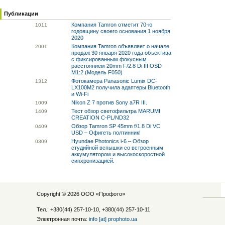
Публикации
Компания Tamron отметит 70-ю
10
11
годовщину своего основания 1 ноября
2020
Компания Tamron объявляет о начале
20
01
продаж 30 января 2020 года объектива
с фиксированным фокусным
расстоянием 20mm F/2.8 Di III OSD
M1:2 (Модель F050)
Фотокамера Panasonic Lumix DC-
13
12
LX100M2 получила адаптеры Bluetooth
и Wi-Fi
Nikon Z 7 против Sony a7R III.
10
09
Тест обзор светофильтра MARUMI
14
09
CREATION C-PL/ND32
Обзор Tamron SP 45mm f/1.8 Di VC
04
09
USD – Офигеть полтинник!
Hyundae Photonics i-6 – Обзор
03
09
студийной вспышки со встроенным
аккумулятором и высокоскоростной
синхронизацией.
Copyright © 2026 ООО «
Профото
»
Тел.: +380(44) 257-10-10, +380(44) 257-10-11
Электронная почта:
info [at] prophoto.ua