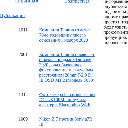
Отписаться
Подписаться
информацию
опубликуем 
подарим на 
Публикации
одному пра
просто инте
будет узнат
10
11
Компания Tamron отметит
прокоммент
70-ю годовщину своего
продукцию.
основания 1 ноября 2020
побольше по
20
01
Компания Tamron объявляет
о начале продаж 30 января
2020 года объектива с
фиксированным фокусным
расстоянием 20mm F/2.8 Di
III OSD M1:2 (Модель F050)
13
12
Фотокамера Panasonic Lumix
DC-LX100M2 получила
адаптеры Bluetooth и Wi-Fi
10
09
Nikon Z 7 против Sony a7R
III.