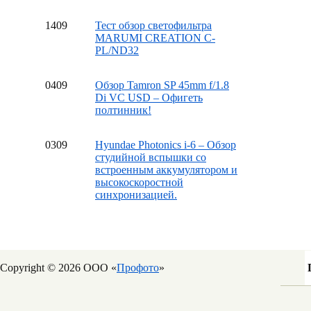
14
09
Тест обзор светофильтра
MARUMI CREATION C-
PL/ND32
04
09
Обзор Tamron SP 45mm f/1.8
Di VC USD – Офигеть
полтинник!
03
09
Hyundae Photonics i-6 – Обзор
студийной вспышки со
встроенным аккумулятором и
высокоскоростной
синхронизацией.
Copyright © 2026 ООО «
Профото
»