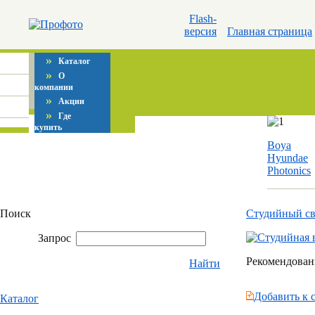
Flash-
версия
Главная страница
»
Каталог
»
О
компании
»
Акции
»
Где
купить
Boya
Hyundae
Photonics
Поиск
Студийный с
Запрос
Рекомендованн
Найти
Добавить к 
Каталог