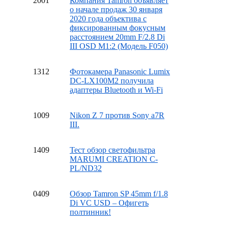
20
01
Компания Tamron объявляет
о начале продаж 30 января
2020 года объектива с
фиксированным фокусным
расстоянием 20mm F/2.8 Di
III OSD M1:2 (Модель F050)
13
12
Фотокамера Panasonic Lumix
DC-LX100M2 получила
адаптеры Bluetooth и Wi-Fi
10
09
Nikon Z 7 против Sony a7R
III.
14
09
Тест обзор светофильтра
MARUMI CREATION C-
PL/ND32
04
09
Обзор Tamron SP 45mm f/1.8
Di VC USD – Офигеть
полтинник!