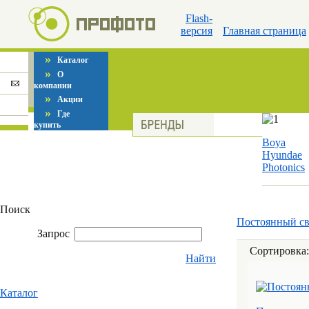
Flash-
версия
Главная страница
»
Каталог
»
О
компании
»
Акции
»
Где
купить
Boya
Hyundae
Photonics
Поиск
Постоянный св
Запрос
Сортировка
Найти
Каталог