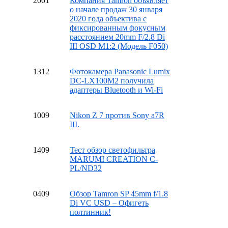
20
01
Компания Tamron объявляет
о начале продаж 30 января
2020 года объектива с
фиксированным фокусным
расстоянием 20mm F/2.8 Di
III OSD M1:2 (Модель F050)
13
12
Фотокамера Panasonic Lumix
DC-LX100M2 получила
адаптеры Bluetooth и Wi-Fi
10
09
Nikon Z 7 против Sony a7R
III.
14
09
Тест обзор светофильтра
MARUMI CREATION C-
PL/ND32
04
09
Обзор Tamron SP 45mm f/1.8
Di VC USD – Офигеть
полтинник!