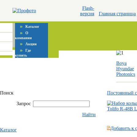
Flash-
версия
Главная страница
»
Каталог
»
О
компании
»
Акции
»
Где
купить
Boya
Hyundae
Photonics
Поиск
Постоянный 
Запрос
Найти
Добавить к 
Каталог