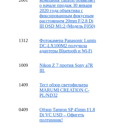
20
01
Компания Tamron объявляет
о начале продаж 30 января
2020 года объектива с
фиксированным фокусным
расстоянием 20mm F/2.8 Di
III OSD M1:2 (Модель F050)
13
12
Фотокамера Panasonic Lumix
DC-LX100M2 получила
адаптеры Bluetooth и Wi-Fi
10
09
Nikon Z 7 против Sony a7R
III.
14
09
Тест обзор светофильтра
MARUMI CREATION C-
PL/ND32
04
09
Обзор Tamron SP 45mm f/1.8
Di VC USD – Офигеть
полтинник!