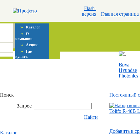
Flash-
версия
Главная страница
»
Каталог
»
О
компании
»
Акции
»
Где
купить
Boya
Hyundae
Photonics
Поиск
Постоянный 
Запрос
Найти
Добавить к c
Каталог