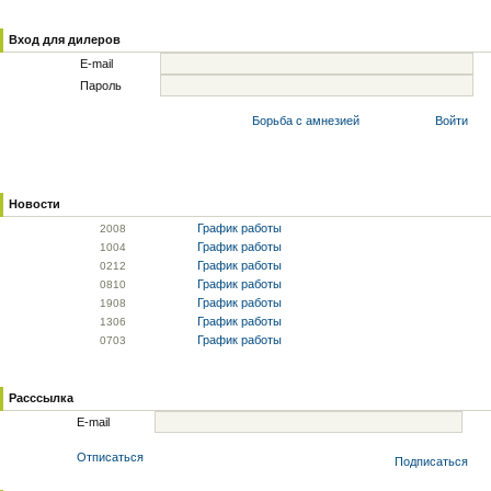
Вход для дилеров
E-mail
Пароль
Борьба с амнезией
Войти
Новости
График работы
20
08
График работы
10
04
График работы
02
12
График работы
08
10
График работы
19
08
График работы
13
06
График работы
07
03
Расссылка
E-mail
Отписаться
Подписаться