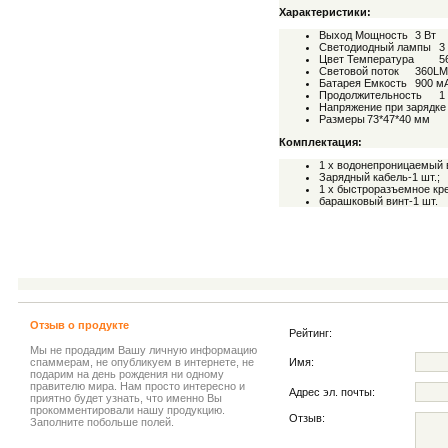
Характеристики:
Выход Мощность
3 Вт
Светодиодный лампы
3
Цвет Температура
5
Световой поток
360LM
Батарея Емкость
900 м
Продолжительность
1
Напряжение при зарядке
Размеры
73*47*40 мм
Комплектация:
1 х водонепроницаемый 
Зарядный кабель-1 шт.;
1 x быстроразъемное кре
барашковый винт-1 шт.
Отзыв о продукте
Рейтинг:
Мы не продадим Вашу личную информацию
спаммерам, не опубликуем в интернете, не
Имя:
подарим на день рождения ни одному
правителю мира. Нам просто интересно и
Адрес эл. почты:
приятно будет узнать, что именно Вы
прокомментировали нашу продукцию.
Отзыв:
Заполните побольше полей.