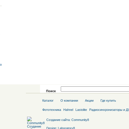
со
Поиск
Каталог
О компании
Акции
Где купить
Фототехника
Hahnel
Lastolite
Радиосинхронизаторы и Д
Создание сайта
:
Community8
Design:
Laboratory8