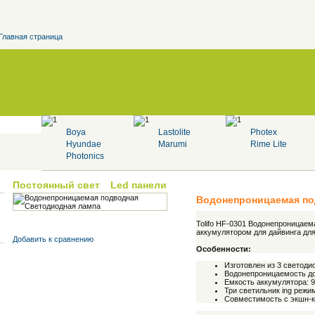
Главная страница
Boya
Lastolite
Photex
Hyundae
Marumi
Rime Lite
Photonics
Постоянный свет
Led панели
Водонепроницаемая по
Tolifo HF-0301 Водонепроницае
аккумулятором для дайвинга для 
Добавить к cравнению
Особенности:
Изготовлен из 3 светоди
Водонепроницаемость до
Емкость аккумулятора: 9
Три светильник ing режи
Совместимость с экшн-ка