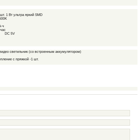
 шт. 1 Вт ультра яркий SMD
600K
А-ч
 час
DC 5V
видео светильник (со встроенным аккумулятором)
пление с пряжкой -1 шт.