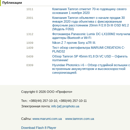
Публикации
Компания Tamron отметит 70-ю годовщину своего
10
11
основания 1 ноября 2020
Компания Tamron объявляет о начале продаж 30
20
01
января 2020 года объектива с фиксированным
фокусным расстоянием 20mm F/2.8 Di III OSD M1:2
(Модель F050)
Фотокамера Panasonic Lumix DC-LX100M2 получила
13
12
адаптеры Bluetooth и Wi-Fi
Nikon Z 7 против Sony a7R III.
10
09
Тест обзор светофильтра MARUMI CREATION C-
14
09
PL/ND32
Обзор Tamron SP 45mm f/1.8 Di VC USD – Офигеть
04
09
полтинник!
Hyundae Photonics i-6 – Обзор студийной вспышки 
03
09
встроенным аккумулятором и высокоскоростной
синхронизацией.
Copyright © 2026 ООО «
Профото
»
Тел.: +380(44) 257-10-10, +380(44) 257-10-11
Электронная почта:
info [at] prophoto.ua
Сайты:
www.marumi.com.ua
www.tamron.com.ua
Download Flash 8 Player