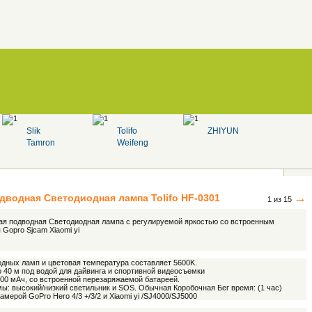
Slik
Tolifo
ZHIYUN
Tamron
Weifeng
→
дводная Светодиодная лампа
Tolifo
HF-0301
1 из 15
мая подводная Светодиодная лампа с регулируемой яркостью со встроенным
Gopro Sjcam Xiaomi yi
одных ламп и цветовая температура составляет 5600K.
 40 м под водой для дайвинга и спортивной видеосъемки
00 мАч, со встроенной перезаряжаемой батареей.
мы: высокий/низкий светильник и SOS. Обычная Коробочная Бег время: (1 час)
мерой GoPro Hero 4/3 +/3/2 и Xiaomi yi /SJ4000/SJ5000