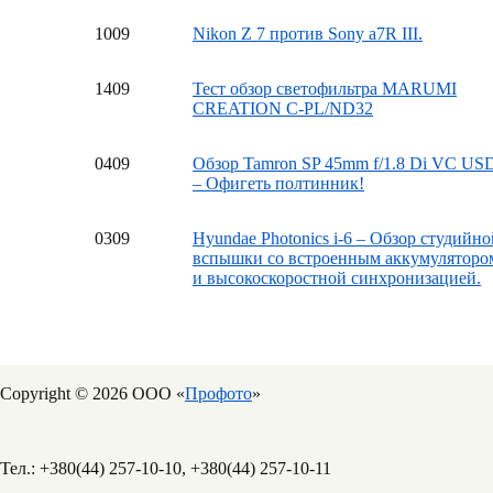
10
09
Nikon Z 7 против Sony a7R III.
14
09
Тест обзор светофильтра MARUMI
CREATION C-PL/ND32
04
09
Обзор Tamron SP 45mm f/1.8 Di VC US
– Офигеть полтинник!
03
09
Hyundae Photonics i-6 – Обзор студийно
вспышки со встроенным аккумуляторо
и высокоскоростной синхронизацией.
Copyright © 2026 ООО «
Профото
»
Тел.: +380(44) 257-10-10, +380(44) 257-10-11