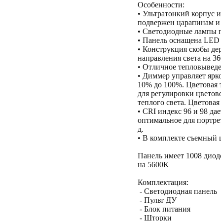
Особенности:
• Ультратонкий корпус и
подвержен царапинам и 
• Светодиодные лампы 
• Панель оснащена LED 
• Конструкция скобы де
направления света на 360
• Отличное тепловыведе
• Диммер управляет ярк
10% до 100%. Цветовая 
для регулировки цветов
теплого света. Цветовая
• CRI индекс 96 и 98 д
оптимальное для портрет
д.
• В комплекте съемный 
Панель имеет 1008 диодо
на 5600К
Комплектация:
- Светодиодная панель
- Пульт ДУ
- Блок питания
- Шторки