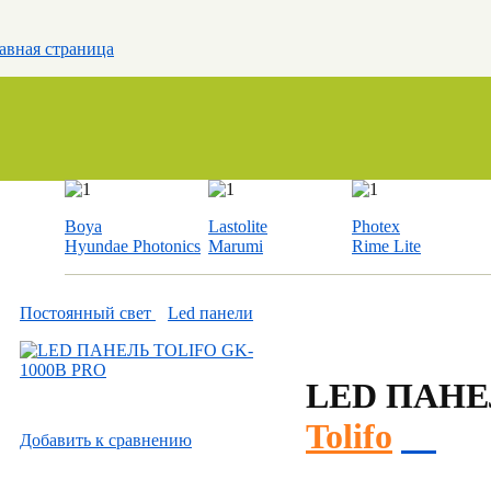
авная страница
Boya
Lastolite
Photex
Hyundae Photonics
Marumi
Rime Lite
Постоянный свет
Led панели
LED ПАНЕ
Tolifo
Добавить к cравнению