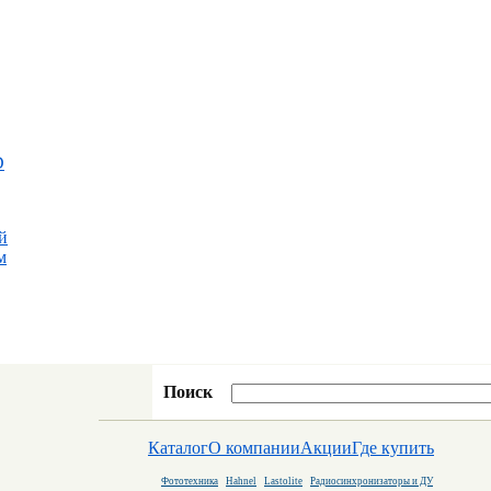
D
й
м
Поиск
Каталог
О компании
Акции
Где купить
Фототехника
Hahnel
Lastolite
Радиосинхронизаторы и ДУ