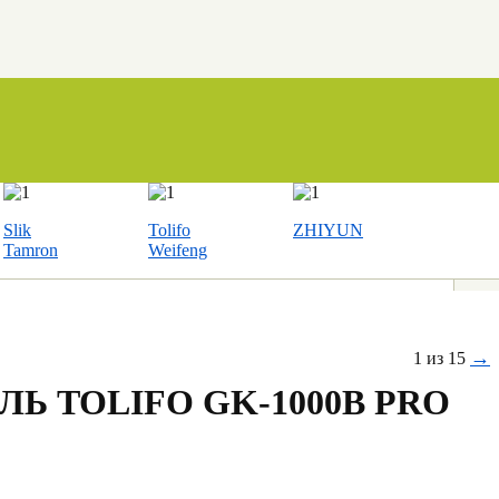
Slik
Tolifo
ZHIYUN
Tamron
Weifeng
→
1 из 15
ЛЬ TOLIFO GK-1000B PRO