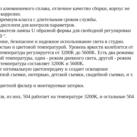
з алюминиевого сплава, отличное качество сборки, корпус не
коррозии.
премиум-класса с длительным сроком службы.
дисплеем для контроля параметров.
ржателя лампы U образной формы для свободной регулировки
 °.
ние, безопасное и надежное использование света в студии.
остью и цветовой температурой. Уровень яркости колеблется от
температура регулируется от 3200K до 5600K. Есть два режимы
ой температуры, один - режим дневного света, другой - режим
 температура составляет 3200K и 5600K.
ает оптимальную цветопередачу и создает освещение
ной съемки, интервью, детской съемки, свадебной съемки, и т.
цветной фильтр и монтируемые шторки.
в, из них, 504 работает на температуре 3200К, и остальные 504