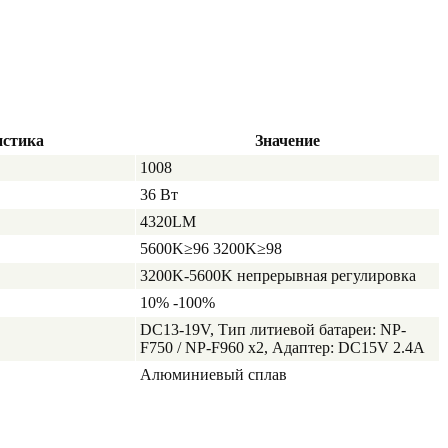
истика
Значение
1008
36 Вт
4320LM
5600K≥96 3200K≥98
3200K-5600K непрерывная регулировка
10% -100%
DC13-19V, Тип литиевой батареи: NP-
F750 / NP-F960 x2, Адаптер: DC15V 2.4A
Алюминиевый сплав