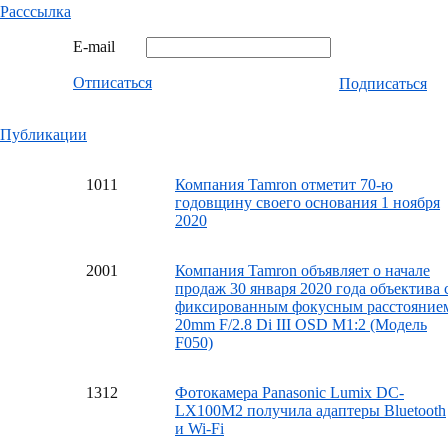
Расссылка
E-mail
Отписаться
Подписаться
Публикации
10
11
Компания Tamron отметит 70-ю
годовщину своего основания 1 ноября
2020
20
01
Компания Tamron объявляет о начале
продаж 30 января 2020 года объектива 
фиксированным фокусным расстояние
20mm F/2.8 Di III OSD M1:2 (Модель
F050)
13
12
Фотокамера Panasonic Lumix DC-
LX100M2 получила адаптеры Bluetooth
и Wi-Fi