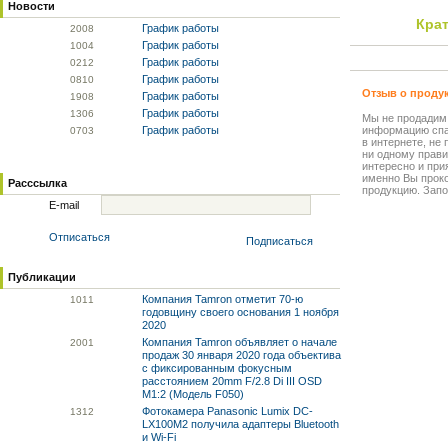
Новости
Крат
График работы
20
08
График работы
10
04
График работы
02
12
График работы
08
10
Отзыв о проду
График работы
19
08
График работы
13
06
Мы не продадим
График работы
информацию спа
07
03
в интернете, не
ни одному прави
интересно и прия
именно Вы прок
Расссылка
продукцию. Запо
E-mail
Отписаться
Подписаться
Публикации
Компания Tamron отметит 70-ю
10
11
годовщину своего основания 1 ноября
2020
Компания Tamron объявляет о начале
20
01
продаж 30 января 2020 года объектива
с фиксированным фокусным
расстоянием 20mm F/2.8 Di III OSD
M1:2 (Модель F050)
Фотокамера Panasonic Lumix DC-
13
12
LX100M2 получила адаптеры Bluetooth
и Wi-Fi