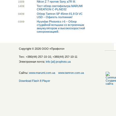
Nikon Z 7 против Sony a7R III.
10
09
Тест обзор светофильтра MARUMI
14
09
CREATION C-PL/ND32
Обзор Tamron SP 45mm f/1.8 Di VC
04
09
USD – Офигеть полтинник!
Hyundae Photonics i-6 – Обзор
03
09
студийной вспышки со встроенным
аккумулятором и высокоскоростной
синхронизацией.
Copyright © 2026 ООО «
Профото
»
Тел.: +380(44) 257-10-10, +380(44) 257-10-11
Электронная почта:
info [at] prophoto.ua
Сайты:
www.marumi.com.ua
www.tamron.com.ua
Download Flash 8 Player