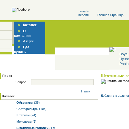
Flash-
версия
Главная страница
»
Каталог
»
О
компании
»
Акции
»
Где
купить
Boya
Hyun
Photo
Штативные г
Поиск
Запрос
Найти
Добавить к cравне
Каталог
Объективы (38)
Светофильтры (104)
Штативы (74)
Моноподы (9)
Штативные головки (17)